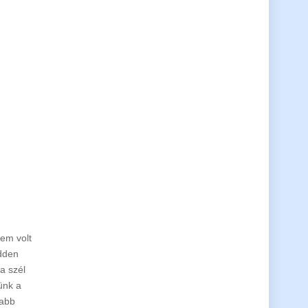
em volt
edden
a szél
tünk a
jabb