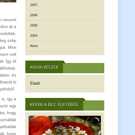
2007.
2006.
n viszont
2005.
ídon át a
ondolták,
2004.
eteg szép
Anno
juk. Mire
 nem volt
t. Így őt
ADOK-VESZEK
lítottak,
áttán, és
hatott ki
Eladó
plésből.
is, így a
KÉPEK A BCC ÉLETÉBŐL
őször egy
tba, hogy
asználták
gathatták
sák, hogy