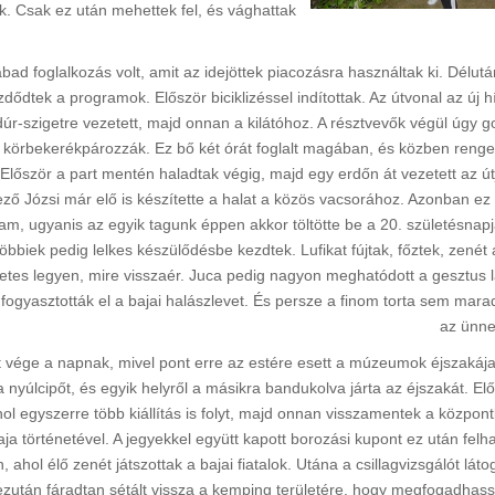
iük. Csak ez után mehettek fel, és vághattak
ad foglalkozás volt, amit az idejöttek piacozásra használtak ki. Délutá
zdődtek a programok. Először biciklizéssel indítottak. Az útvonal az új h
dúr-szigetre vezetett, majd onnan a kilátóhoz. A résztvevők végül úgy g
 körbekerékpározzák. Ez bő két órát foglalt magában, és közben reng
. Először a part mentén haladtak végig, majd egy erdőn át vezetett az út
ező Józsi már elő is készítette a halat a közös vacsorához. Azonban ez
am, ugyanis az egyik tagunk éppen akkor töltötte be a 20. születésnapjá
öbbiek pedig lelkes készülődésbe kezdtek. Lufikat fújtak, főztek, zenét ál
tes legyen, mire visszaér. Juca pedig nagyon meghatódott a gesztus l
fogyasztották el a bajai halászlevet. És persze a finom torta sem marad
az ünne
vége a napnak, mivel pont erre az estére esett a múzeumok éjszakája 
a nyúlcipőt, és egyik helyről a másikra bandukolva járta az éjszakát. El
ol egyszerre több kiállítás is folyt, majd onnan visszamentek a közpon
 történetével. A jegyekkel együtt kapott borozási kupont ez után felh
 ahol élő zenét játszottak a bajai fiatalok. Utána a csillagvizsgálót láto
ezután fáradtan sétált vissza a kemping területére, hogy megfogadhas