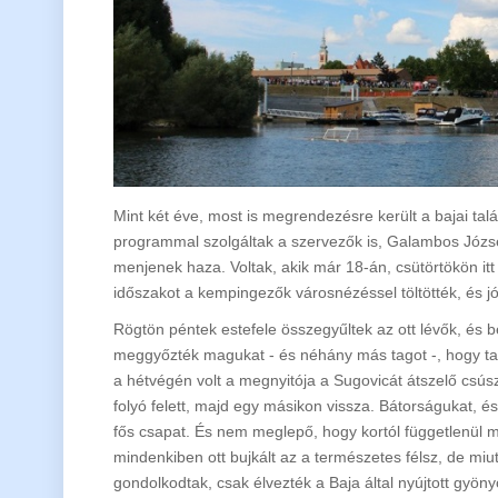
Mint két éve, most is megrendezésre került a bajai talá
programmal szolgáltak a szervezők is, Galambos József
menjenek haza. Voltak, akik már 18-án, csütörtökön it
időszakot a kempingezők városnézéssel töltötték, és jó
Rögtön péntek estefele összegyűltek az ott lévők, és be
meggyőzték magukat - és néhány más tagot -, hogy tar
a hétvégén volt a megnyitója a Sugovicát átszelő csúsz
folyó felett, majd egy másikon vissza. Bátorságukat, é
fős csapat. És nem meglepő, hogy kortól függetlenül mi
mindenkiben ott bujkált az a természetes félsz, de miu
gondolkodtak, csak élvezték a Baja által nyújtott gyönyö