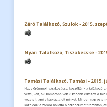
Záró Találkozó, Szulok - 2015. sze
Nyári Találkozó, Tiszakécske - 201
Tamási Találkozó, Tamási - 2015. jú
Nagy örömmel, várakozással készültünk a találkozóra é
vette, volt, aki hamarabb volt ki később érkezett a talá
vezetett, ami elkápráztatott minket. Minden nap este n
közeledik a záróra hallotta a szilenciumot trombitán já