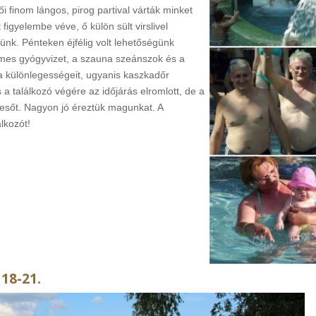
 finom lángos, pirog partival várták minket
gyelembe véve, ő külön sült virslivel
zünk. Pénteken éjfélig volt lehetőségünk
lemes gyógyvizet, a szauna szeánszok és a
 különlegességeit, ugyanis kaszkadőr
 a találkozó végére az időjárás elromlott, de a
 esőt. Nagyon jó éreztük magunkat. A
álkozót!
 18-21.