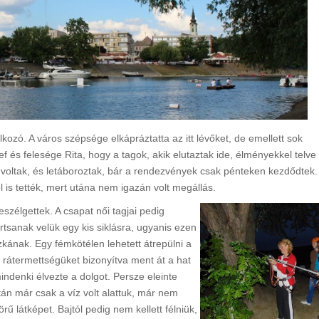
lkozó. A város szépsége elkápráztatta az itt lévőket, de emellett sok
 és felesége Rita, hogy a tagok, akik elutaztak ide, élményekkel telve
t voltak, és letáboroztak, bár a rendezvények csak pénteken kezdődtek.
l is tették, mert utána nem igazán volt megállás.
szélgettek. A csapat női tagjai pedig
tsanak velük egy kis siklásra, ugyanis ezen
kának. Egy fémkötélen lehetett átrepülni a
s rátermettségüket bizonyítva ment át a hat
ndenki élvezte a dolgot. Persze eleinte
tán már csak a víz volt alattuk, már nem
rű látképet. Bajtól pedig nem kellett félniük,