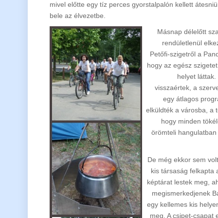
mivel előtte egy tíz perces gyorstalpalón kellett átesn
bele az élvezetbe.
Másnap délelőtt szab
rendületlenül elke
Petőfi-szigetről a Pan
hogy az egész szigetet
helyet láttak
visszaértek, a szerv
egy átlagos progr
elküldték a városba, a t
hogy minden tökéle
örömteli hangulatban 
De még ekkor sem volt 
kis társaság felkapta 
képtárat lestek meg, ah
megismerkedjenek Baja
egy kellemes kis helyen,
meg. A csipet-csapat 