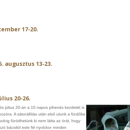
ptember 17-20.
5. augusztus 13-23.
lius 20-26.
s július 20-án a 10 napos pihenés kezdetét is
lkozóra. A sátorállítás után első utunk a fürdőbe
yolcig fürödhetünk ki nem látta az órát, hogy
tszó bácsitól este fél nyolckor minden