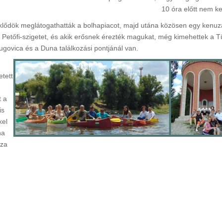
10 óra előtt nem ke
klődök meglátogathatták a bolhapiacot, majd utána közösen egy kenuz
 Petőfi-szigetet, és akik erősnek érezték magukat, még kimehettek a T
Sugovica és a Duna találkozási pontjánál van.
tett
t a
is
kel
na
sza