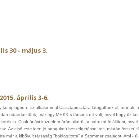
lis 30 - május 3.
015. április 3-6.
 kempingben. Ez alkalommal Csisztapusztára látogattunk el, már aki n
dán odaérkeztünk, már egy MHKK-s társunk ott volt, mivel hogy ők k
ék is. Csak óriási küzdelem árán sikerült a sátrakat felállítani, mivel 
 lesz. Az első este igen jó hangulatú beszélgetéssel telt, miután összeül
ste már a kibővült társaság "boldogította" a Szommer családot. Ami
- ú