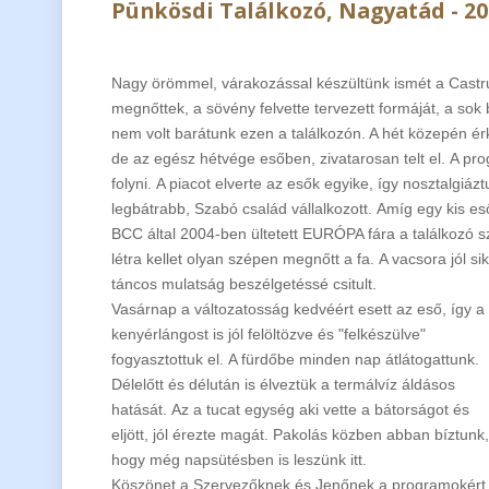
Pünkösdi Találkozó, Nagyatád - 20
Nagy örömmel, várakozással készültünk ismét a Castr
megnőttek, a sövény felvette tervezett formáját, a sok b
nem volt barátunk ezen a találkozón. A hét közepén érk
de az egész hétvége esőben, zivatarosan telt el. A pro
folyni. A piacot elverte az esők egyike, így nosztalgiázt
legbátrabb, Szabó család vállalkozott. Amíg egy kis eső
BCC által 2004-ben ültetett EURÓPA fára a találkozó s
létra kellet olyan szépen megnőtt a fa. A vacsora jól si
táncos mulatság beszélgetéssé csitult.
Vasárnap a változatosság kedvéért esett az eső, így a
kenyérlángost is jól felöltözve és "felkészülve"
fogyasztottuk el. A fürdőbe minden nap átlátogattunk.
Délelőtt és délután is élveztük a termálvíz áldásos
hatását. Az a tucat egység aki vette a bátorságot és
eljött, jól érezte magát. Pakolás közben abban bíztunk,
hogy még napsütésben is leszünk itt.
Köszönet a Szervezőknek és Jenőnek a programokért és