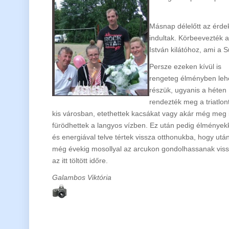
Másnap délelőtt az érde
indultak. Körbeevezték a
István kilátóhoz, ami a 
Persze ezeken kívül is
rengeteg élményben lehe
részük, ugyanis a héten
rendezték meg a triatlon
kis városban, etethettek kacsákat vagy akár még meg 
fürödhettek a langyos vízben. Ez után pedig élmények
és energiával telve tértek vissza otthonukba, hogy utá
még évekig mosollyal az arcukon gondolhassanak vis
az itt töltött időre.
Galambos Viktória