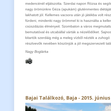
medencénél eljátszotta. Szerdai napon Rózsa és segítői
nagy örömünkre Géza (apukám) gluténmentes diétáját fi
lakhatott jól. Kellemes vacsora után jó játékba volt rés
fürdeni, mindenki nagy örömmel ki is használta a kel
csúszdázás élményeit. Szombaton a város megmutatta
bemutatóval és utcabállal várták a nézelődőket. Sajnos
kitartók szerdáig még a meleg vízből nézték a zuhogó
résztvevők nevében köszönjük a jól megszervezett tal
Nagy Boglárka
Bajai Találkozó, Baja - 2015. június