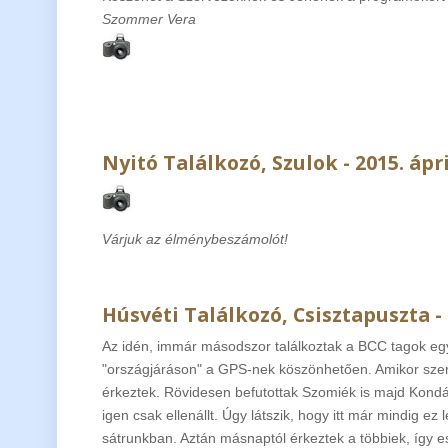
Szommer Vera
Nyitó Találkozó, Szulok - 2015. ápri
Várjuk az élménybeszámolót!
Húsvéti Találkozó, Csisztapuszta - 2
Az idén, immár másodszor találkoztak a BCC tagok egy
"országjáráson" a GPS-nek köszönhetően. Amikor szer
érkeztek. Rövidesen befutottak Szomiék is majd Kondákor
igen csak ellenállt. Úgy látszik, hogy itt már mindig ez
sátrunkban. Aztán másnaptól érkeztek a többiek, így e