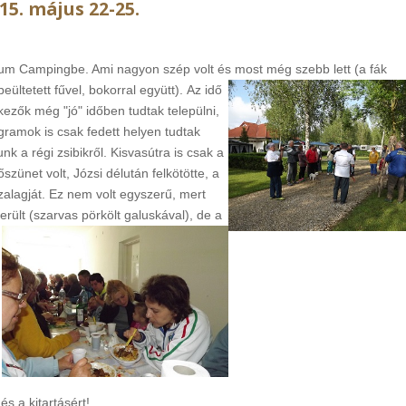
15. május 22-25.
um Campingbe. Ami nagyon szép volt és most még szebb lett (a fák
eültetett fűvel, bokorral együtt).
Az idő
ezők még "jó" időben tudtak települni,
gramok is csak fedett helyen tudtak
unk a régi zsibikről. Kisvasútra is csak a
szünet volt, Józsi délután felkötötte, a
zalagját. Ez nem volt egyszerű, mert
került (szarvas pörkölt galuskával), de a
 a kitartásért!