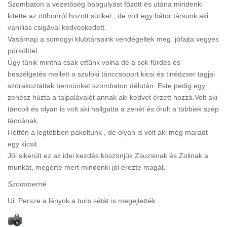
Szombaton a vezetőség babgulyást főzött és utána mindenki
kitette az otthonról hozott sütiket , de volt egy bátor társunk aki
vaníliás csigával kedveskedett.
Vasárnap a somogyi klubtársaink vendégeltek meg jófajta vegyes
pörkölttel.
Úgy tűnik mintha csak ettünk volna de a sok fürdés és
beszélgetés mellett a szuloki tánccsoport kicsi és tinédzser tagjai
szórakoztattak bennünket szombaton délután. Este pedig egy
zenész húzta a talpalávalót annak aki kedvet érzett hozzá.Volt aki
táncolt és olyan is volt aki hallgatta a zenét és őrült a többiek szép
táncának.
Hétfőn a legtöbben pakoltunk , de olyan is volt aki még maradt
egy kicsit.
Jól sikerült ez az idei kezdés köszönjük Zsuzsinak és Zolinak a
munkát, megérte mert mindenki jól érezte magát.
Szommerné
Ui: Persze a lányok a turis sétát is megejtették.