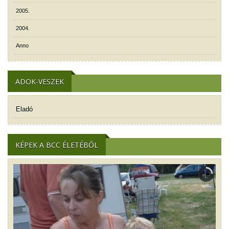
2005.
2004.
Anno
ADOK-VESZEK
Eladó
KÉPEK A BCC ÉLETÉBŐL