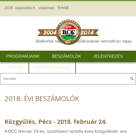
Emõd
2026. augusztus 9. , vasárnap -
állatkertek napja, világ őslakosainak nemzetközi napja
PROGRAMJAINK
BESZÁMOLÓK
JELENTKEZÉS
NAPTÁR
FOTÓARCHÍVUM
2018. ÉVI BESZÁMOLÓK
Közgyűlés, Pécs - 2018. február 24.
A BCC február 24-én, szombaton tartotta éves közgyűlését, ami