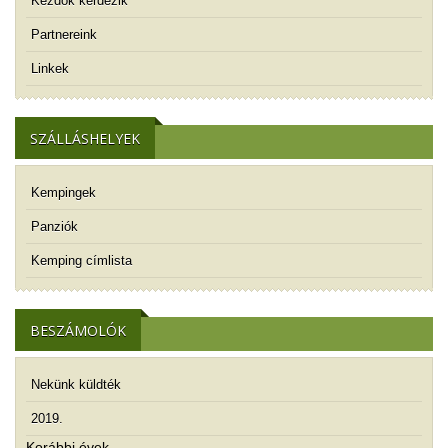
Kezdők kérdezik
Partnereink
Linkek
SZÁLLÁSHELYEK
Kempingek
Panziók
Kemping címlista
BESZÁMOLÓK
Nekünk küldték
2019.
Korábbi évek