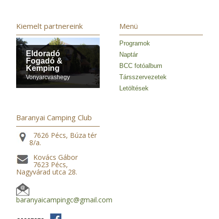
Kiemelt partnereink
Menü
Programok
Eldoradó
Naptár
Fogadó &
BCC fotóalbum
Kemping
Társszervezetek
Vonyarcvashegy
Letöltések
Baranyai Camping Club
7626 Pécs, Búza tér
8/a.
Kovács Gábor
7623 Pécs,
Nagyvárad utca 28.
baranyaicampingc@gmail.com