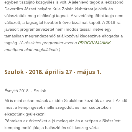
egyben tisztújító közgyűlés is volt. A jelenlévő tagok a leköszönő
Deverdics József helyére Kula Zoltán klubtársat jelölték és
választották meg elnökségi tagnak. A vezetőség többi tagja nem
változott, a tagságtól további 5 évre bizalmat kapott. A 2018-ra
javasolt programtervezetet némi módosítással, illetve egy
tamásiban megrendezendő találkozóval kiegészítve elfogadta a
tagság.
(A részletes programtervezet a
PROGRAMJAINK
menüpont alatt megtalálható.)
Szulok - 2018. április 27 - május 1.
Évnyitó 2018. - Szulok
Mi is mint sokan mások az idén Szulokban kezdtük az évet. Az idő
most a kempingesek mellé szegődött és már csütörtökön
elkezdtünk gyülekezni.
Pénteken az érkezőket a jó meleg víz és a szépen előkészített
kemping mellé jófajta halászlé és sült keszeg várta.