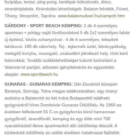
focipálya, tenisz, ping-pong, kerékpár-kölcsönzés, disco,
strandröplabda. Kirándulási lehetőségek: Balaton felvidék, Füred,
Tihany, Veszprém, Tapolca.
www.balatonudvari.hu/campoh.htm
GÁRDONY - SPORT BEACH KEMPING:
2 db 4 személyes
apartman + pótágy saját fürdőszobával 5 db 2x2 személyes faház
új építésű, közös zuhanyzóval - 4 db 4 személyes, telepített
lakókocsi. 180 db sátorhely. Tej-, tejtermék üzlet, látványpékség,
melegítő konyha, mosogató, szabadtéri piknikező hely, rönk kerti
bútorokkal. További szálláslehetőséget tudunk biztosítani a
Velencei-tó partján, előzetes igényfelmérés és egyeztetés
alapján.
www.sportbeach.hu
GUNARAS - GUNARAS KEMPING:
Dél–Dunántúl közepén
Baranya, Somogy, Tolna megye találkozásában, egy órányi
autóútra a Balatontól és két órára Budapesttől található
gyógyvizéről híres Dombóvár-Gunaras Üdülőfalu. Az 1960-as
években felfedezett 55 C-os gyógyforrás körül hamarosan
gyógyfürdő, strandfürdő, kemping és egy több mint 700
nyaralóházból illetve apartmanból álló üdülőtelep létesült. A
közkedvelt üdülőhely az utóbbi években hatalmasat fejlődött: