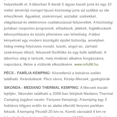
helyezkedik el. A táborban 8 darab 5 ágyas kazah jurta és egy 10
méter átmérőjű mongol típusú közösségi jurta ad szállást az ide
érkezőknek. Ágyakkal, szekrénnyel, asztallal, székekkel,
világítással és elektromos csatlakozással felszereltek. A közösségi
jurtában csoportos programok, előadások, játékok, foglalkozások
lebonyolítására és közös pihenésre van lehetőség. A tábor
kényelmét egy modern kiszolgáló épület biztosítja, amelyben
hideg-meleg folyóvizes mosdó, tusoló, angol wc, zárható
szekrényes öltöző, felszerelt főzőfülke és egy büfé található. A
táborhoz stég is tartozik, mely kiválóan alkalma horgászásra,
napozásra, illetve a vízitúrák elkezdésére.
www.orfufitt.hu
PÉCS - FAMÍLIA KEMPING:
Közvetlenül a belváros szélén
található. Kirándulások: Pécs város, Közép-Mecsek, gyalogtúrák
SIKONDA - MEDIANO THERMAL KEMPING:
A Mecsek északi
lejtőjén, Sikondán található a 2008-ban felújított Mediano Thermal
Camping (egykori nevén: Fenyves Kemping). A kemping egy 3
hektáros tölgyes erdőn és az alatta elterülő fenyves parkban
fekszik. A kemping Pécstől 20 km-re, Komló városától 4 km-re