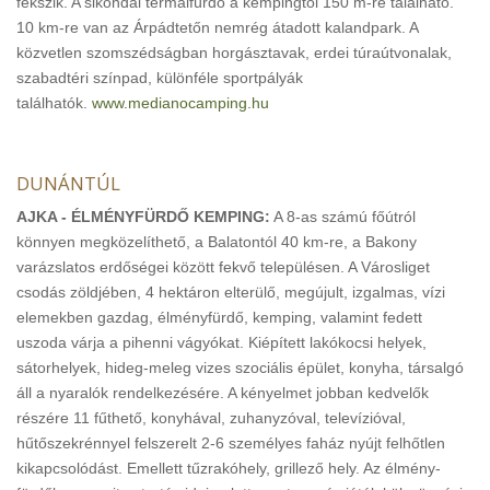
fekszik. A sikondai termálfürdő a kempingtől 150 m-re található.
10 km-re van az Árpádtetőn nemrég átadott kalandpark. A
közvetlen szomszédságban horgásztavak, erdei túraútvonalak,
szabadtéri színpad, különféle sportpályák
találhatók.
www.medianocamping.hu
DUNÁNTÚL
AJKA - ÉLMÉNYFÜRDŐ KEMPING:
A 8-as számú főútról
könnyen megközelíthető, a Balatontól 40 km-re, a Bakony
varázslatos erdőségei között fekvő településen. A Városliget
csodás zöldjében, 4 hektáron elterülő, megújult, izgalmas, vízi
elemekben gazdag, élményfürdő, kemping, valamint fedett
uszoda várja a pihenni vágyókat. Kiépített lakókocsi helyek,
sátorhelyek, hideg-meleg vizes szociális épület, konyha, társalgó
áll a nyaralók rendelkezésére. A kényelmet jobban kedvelők
részére 11 fűthető, konyhával, zuhanyzóval, televízióval,
hűtőszekrénnyel felszerelt 2-6 személyes faház nyújt felhőtlen
kikapcsolódást. Emellett tűzrakóhely, grillező hely. Az élmény-