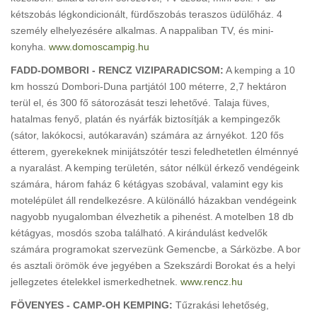
kétszobás légkondicionált, fürdőszobás teraszos üdülőház. 4
személy elhelyezésére alkalmas. A nappaliban TV, és mini-
konyha.
www.domoscampig.hu
FADD-DOMBORI - RENCZ VIZIPARADICSOM:
A kemping a 10
km hosszú Dombori-Duna partjától 100 méterre, 2,7 hektáron
terül el, és 300 fő sátorozását teszi lehetővé. Talaja füves,
hatalmas fenyő, platán és nyárfák biztosítják a kempingezők
(sátor, lakókocsi, autókaraván) számára az árnyékot. 120 fős
étterem, gyerekeknek minijátszótér teszi feledhetetlen élménnyé
a nyaralást. A kemping területén, sátor nélkül érkező vendégeink
számára, három faház 6 kétágyas szobával, valamint egy kis
motelépület áll rendelkezésre. A különálló házakban vendégeink
nagyobb nyugalomban élvezhetik a pihenést. A motelben 18 db
kétágyas, mosdós szoba található. A kirándulást kedvelők
számára programokat szervezünk Gemencbe, a Sárközbe. A bor
és asztali örömök éve jegyében a Szekszárdi Borokat és a helyi
jellegzetes ételekkel ismerkedhetnek.
www.rencz.hu
FÖVENYES - CAMP-OH KEMPING:
Tűzrakási lehetőség,