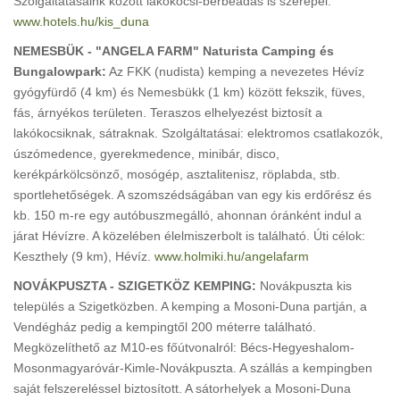
Szolgáltatásaink között lakókocsi-bérbeadás is szerepel.
www.hotels.hu/kis_duna
NEMESBÜK - "ANGELA FARM" Naturista Camping és
Bungalowpark:
Az FKK (nudista) kemping a nevezetes Hévíz
gyógyfürdő (4 km) és Nemesbükk (1 km) között fekszik, füves,
fás, árnyékos területen. Teraszos elhelyezést biztosít a
lakókocsiknak, sátraknak. Szolgáltatásai: elektromos csatlakozók,
úszómedence, gyerekmedence, minibár, disco,
kerékpárkölcsönző, mosógép, asztalitenisz, röplabda, stb.
sportlehetőségek. A szomszédságában van egy kis erdőrész és
kb. 150 m-re egy autóbuszmegálló, ahonnan óránként indul a
járat Hévízre. A közelében élelmiszerbolt is található. Úti célok:
Keszthely (9 km), Hévíz.
www.holmiki.hu/angelafarm
NOVÁKPUSZTA - SZIGETKÖZ KEMPING:
Novákpuszta kis
település a Szigetközben. A kemping a Mosoni-Duna partján, a
Vendégház pedig a kempingtől 200 méterre található.
Megközelíthető az M10-es főútvonalról: Bécs-Hegyeshalom-
Mosonmagyaróvár-Kimle-Novákpuszta. A szállás a kempingben
saját felszereléssel biztosított. A sátorhelyek a Mosoni-Duna