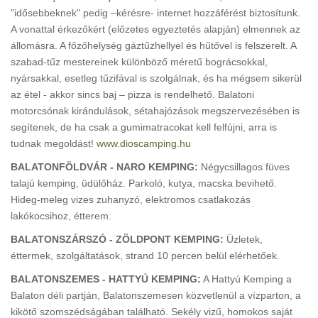
"idősebbeknek" pedig –kérésre- internet hozzáférést biztosítunk.
A vonattal érkezőkért (előzetes egyeztetés alapján) elmennek az
állomásra. A főzőhelység gáztűzhellyel és hűtővel is felszerelt. A
szabad-tűz mestereinek különböző méretű bográcsokkal,
nyársakkal, esetleg tűzifával is szolgálnak, és ha mégsem sikerül
az étel - akkor sincs baj – pizza is rendelhető. Balatoni
motorcsónak kirándulások, sétahajózások megszervezésében is
segítenek, de ha csak a gumimatracokat kell felfújni, arra is
tudnak megoldást!
www.dioscamping.hu
BALATONFÖLDVÁR - NARO KEMPING:
Négycsillagos füves
talajú kemping, üdülőház. Parkoló, kutya, macska bevihető.
Hideg-meleg vizes zuhanyzó, elektromos csatlakozás
lakókocsihoz, étterem.
BALATONSZÁRSZÓ - ZÖLDPONT KEMPING:
Üzletek,
éttermek, szolgáltatások, strand 10 percen belül elérhetőek.
BALATONSZEMES - HATTYÚ KEMPING:
A Hattyú Kemping a
Balaton déli partján, Balatonszemesen közvetlenül a vízparton, a
kikötő szomszédságában található. Sekély vizű, homokos saját