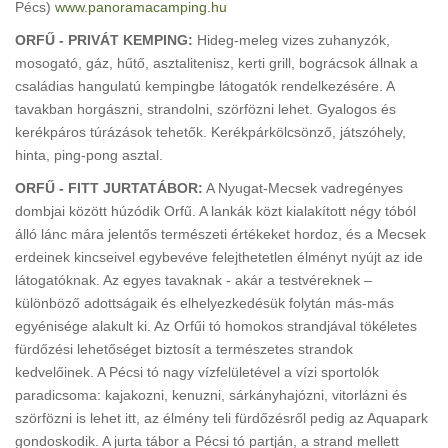
Pécs)
www.panoramacamping.hu
ORFŰ - PRIVÁT KEMPING:
Hideg-meleg vizes zuhanyzók,
mosogató, gáz, hűtő, asztalitenisz, kerti grill, bográcsok állnak a
családias hangulatú kempingbe látogatók rendelkezésére. A
tavakban horgászni, strandolni, szörfözni lehet. Gyalogos és
kerékpáros túrázások tehetők. Kerékpárkölcsönző, játszóhely,
hinta, ping-pong asztal.
ORFŰ - FITT JURTATÁBOR:
A Nyugat-Mecsek vadregényes
dombjai között húzódik Orfű. A lankák közt kialakított négy tóból
álló lánc mára jelentős természeti értékeket hordoz, és a Mecsek
erdeinek kincseivel egybevéve felejthetetlen élményt nyújt az ide
látogatóknak. Az egyes tavaknak - akár a testvéreknek –
különböző adottságaik és elhelyezkedésük folytán más-más
egyénisége alakult ki. Az Orfűi tó homokos strandjával tökéletes
fürdőzési lehetőséget biztosít a természetes strandok
kedvelőinek. A Pécsi tó nagy vízfelületével a vízi sportolók
paradicsoma: kajakozni, kenuzni, sárkányhajózni, vitorlázni és
szörfözni is lehet itt, az élmény teli fürdőzésről pedig az Aquapark
gondoskodik. A jurta tábor a Pécsi tó partján, a strand mellett