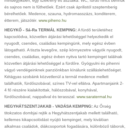
mindegyikben, egy szekrény és asztalka. WC, fürdő nincs bennük
és sajnos nem is fűthetőek. Ezért csak áprilistól szeptemberig
bérelhetőek. Medence, szauna, hydromasszázs, konditerem,
étterem, játszótér.
www.piheno.hu
HEGYKŐ - Sá-Ra TERMÁL KEMPING:
A fürdő területéhez
kapcsolódva, közvetlen átjárási lehetőséggel helyezkedik el
nyugodt, csendes, családias kempingünk, mely egész évben
látogatható. A tiszta levegőre, szép környezetre vágyók nyugodt,
csendes, családias, egész évben nyitva tartó kempinget találnak
közvetlen átjárási lehetőséggel a fürdőre. Gyógyulni és pihenni
vágyó vendégeinknek panziónkban kínálunk szálláslehetőséget.
Kétágyas szobáink közvetlenül a termál medence mellett
találhatók, fürdőszobával, színes TV-vel ellátva. Apartmanjaink 2-
4 fő részére kialakítottak, hálószobával, konyhával,
fürdőszobával, nappalival és terasszal.
www.saratermal.hu
HEGYHÁTSZENTJAKAB - VADÁSA KEMPING:
Az Őrség
titokzatos dombjai rejtik a Hegyhátszentjakab mellett található,
kellemes kikapcsolódást nyújtó kempinget, mely kiválóan
alkalmas családok, diákcsoportok fogadására, különböző táborok,