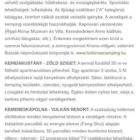
vehető szolgáltatás: hűtőrekesz- és mosógépbérlés. Sportolási
lehetőségek: tollaslabda. Az ifjúsági szállóban ("A" kategória)
kétágyas, komfort nélküli szobák vehetők igénybe. A vendégek a
kemping vizesblokkját használhatják. Kaposvári városnézés
(Rippl-Rónai Múzeum és Villa, Kereskedelem Anno kiállítás,
színház-látogatás, stb.). Érdemes megtekinteni ezen kívül a
szennai falumúzeumot, a somogyvámosi Krisna-völgyet, valamint
Buzsák népművészeti központját is.
www.hoforrascamping.hu
KEHIDAKUSTÁNY - ZÖLD SZIGET:
A termál fürdőtől 30 m-re
fűthető apartmanokban pihenhet. Egy apartman 3 szoba, 5 fő
elhelyezésére nyújt kényelmes elhelyezést. Sátor, lakókocsi a
kemping területén, csendes, nyugodt környezetben elhelyezhető.
Lovaglási és hintózási lehetőség. Egész évben nyitva tart, várja a
kedves pihenni vágyó vendégeinket.
KEMENESKÁPOLNA - VULKÁN RESORT:
A szabadság kellemes
eltöltésére minden kényelemet biztosít a vendégek részére. A
kialakított parcellák az energia elemei (Feng-Shui) alapján
kerültek kialakításra. 50 parcellán minden komfortot biztosít,
villany,- internet,- 12 programos kábel TV csatlakozási lehetőség.