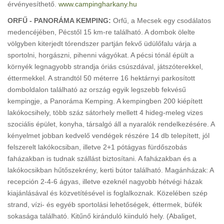
érvényesíthető.
www.campingharkany.hu
ORFŰ - PANORÁMA KEMPING:
Orfű, a Mecsek egy csodálatos
medencéjében, Pécstől 15 km-re található. A dombok ölelte
völgyben kiterjedt tórendszer partján fekvő üdülőfalu várja a
sportolni, horgászni, pihenni vágyókat. A pécsi tónál épült a
környék legnagyobb strandja óriás csúszdával, játszóterekkel,
éttermekkel. A strandtól 50 méterre 16 hektárnyi parkosított
domboldalon található az ország egyik legszebb fekvésű
kempingje, a Panoráma Kemping. A kempingben 200 kiépített
lakókocsihely, több száz sátorhely mellett 4 hideg-meleg vizes
szociális épület, konyha, társalgó áll a nyaralók rendelkezésére. A
kényelmet jobban kedvelő vendégek részére 14 db telepített, jól
felszerelt lakókocsiban, illetve 2+1 pótágyas fürdőszobás
faházakban is tudnak szállást biztosítani. A faházakban és a
lakókocsikban hűtőszekrény, kerti bútor található. Magánházak: A
recepción 2-4-6 ágyas, illetve ezeknél nagyobb hétvégi házak
kiajánlásával és közvetítésével is foglalkoznak. Közelében szép
strand, vízi- és egyéb sportolási lehetőségek, éttermek, büfék
sokasága található. Kitűnő kiránduló kiinduló hely. (Abaliget,