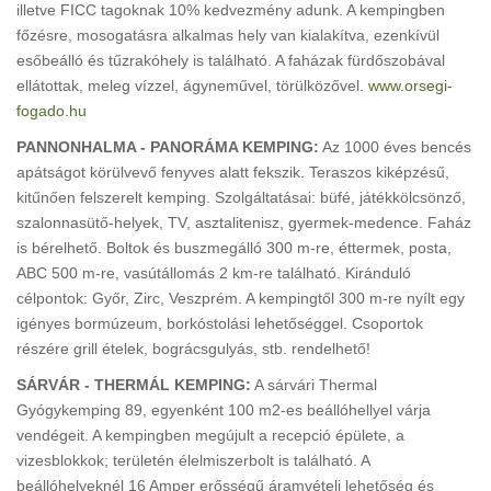
illetve FICC tagoknak 10% kedvezmény adunk. A kempingben
főzésre, mosogatásra alkalmas hely van kialakítva, ezenkívül
esőbeálló és tűzrakóhely is található. A faházak fürdőszobával
ellátottak, meleg vízzel, ágyneművel, törülközővel.
www.orsegi-
fogado.hu
PANNONHALMA - PANORÁMA KEMPING:
Az 1000 éves bencés
apátságot körülvevő fenyves alatt fekszik. Teraszos kiképzésű,
kitűnően felszerelt kemping. Szolgáltatásai: büfé, játékkölcsönző,
szalonnasütő-helyek, TV, asztalitenisz, gyermek-medence. Faház
is bérelhető. Boltok és buszmegálló 300 m-re, éttermek, posta,
ABC 500 m-re, vasútállomás 2 km-re található. Kiránduló
célpontok: Győr, Zirc, Veszprém. A kempingtől 300 m-re nyílt egy
igényes bormúzeum, borkóstolási lehetőséggel. Csoportok
részére grill ételek, bográcsgulyás, stb. rendelhető!
SÁRVÁR - THERMÁL KEMPING:
A sárvári Thermal
Gyógykemping 89, egyenként 100 m2-es beállóhellyel várja
vendégeit. A kempingben megújult a recepció épülete, a
vizesblokkok; területén élelmiszerbolt is található. A
beállóhelyeknél 16 Amper erősségű áramvételi lehetőség és