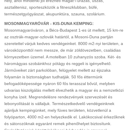
hely, ahol mindenki jól érezheti magát!Túrázás, úszás,
asztalitenisz, sporteszközök a fitneszklubban, büfé,
természetgyógyászat, akupunktúra, szauna, szolárium.
MOSONMAGYARÓVÁR - KIS-DUNA KEMPING:
Mosonmagyaróváron, a Bécs-Budapest 1-es út mellett, 15 km-re
az osztrák-magyar-szlovák határtól, a Mosoni-Duna partján
szeretettel várjuk kedves vendégeinket. 8000 m2-nyi területen, a
városközponttól nem messze, de már zöldövezetben, családias
környezetben üzemel. A motelban 10 zuhanyzós szoba. Két- és
háromágyas szobáinkhoz pótágy és reggeli is igényelhető.
Járműveiket zárt parkolóban, felügyelet mellett az éjszaka
folyamán is biztonságban tudhatják. 50 fős éttermünk
befogadóképessége nyáron 60 fős terasszal bővül, melyben
udvarias kiszolgálás mellett élvezhetik a magyar és a nemzetközi
konyha ízeit. Megrendelésre rendezvények szervezését és
lebonyolítását is vállaljuk. Természetkedvelő vendégeinknek
ajánljuk kempingünket, mely füves területen, közvetlenül a
folyóparton, 4000 m2-en helyezkedik el. Lakókocsival érkezőknek
és sátorozóknak egyaránt remek pihenőhelyet biztosítunk.