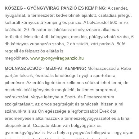
KŐSZEG - GYÖNGYVIRÁG PANZIÓ ÉS KEMPING:
A csendet,
nyugalmat, a természetet kedvelőknek ajánlott, családias jellegű,
kulturált környezetű kemping és panzió. A belvárostól 500 m-re
található, 20-25 sátor és lakókocsi elhelyezésére alkalmas
területtel. Mellette 4 db kétágyas, mosdós, pótágyazható szoba, 6
db kétágyas zuhanyzós szoba, 2 db stúdió, zárt parkoló. Büfé,
reggeli és félpanziós ellátás is
megoldható.
www.gyongyviragpanzio.hu
MOLNASZECSŐD - MEDFAT KEMPING:
Molnaszecsőd a Rába
partján fekszik, és ideális lehetőséget nyújt a sportolásra,
pihenésre. Az erdős ligetekben kellemes sétákat lehet tenni, de
mindenki talál igényeinek megfelelő, kellemes programot,
szórakozást. Vegye igénybe a Sport- és Fitneszcentrum
szolgáltatásait, az orvos segítségét és tanácsait, hiszen a mi
számunkra is az Ön egészsége a legfontosabb! Évek óta
eredményesen alkalmazzuk a természetgyógyászatot és a kínai
akupunktúrát. Csapatunkban van belgyógyász és
gyermekgyógyász is. Ez a hely a gyógyulás fellegvára - egy olyan