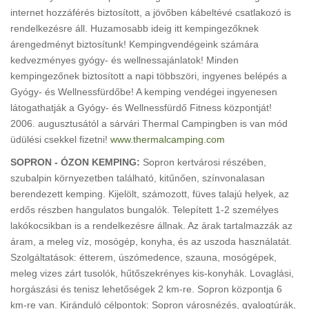
internet hozzáférés biztosított, a jövőben kábeltévé csatlakozó is
rendelkezésre áll. Huzamosabb ideig itt kempingezőknek
árengedményt biztosítunk! Kempingvendégeink számára
kedvezményes gyógy- és wellnessajánlatok! Minden
kempingezőnek biztosított a napi többszöri, ingyenes belépés a
Gyógy- és Wellnessfürdőbe! A kemping vendégei ingyenesen
látogathatják a Gyógy- és Wellnessfürdő Fitness központját!
2006. augusztusától a sárvári Thermal Campingben is van mód
üdülési csekkel fizetni!
www.thermalcamping.com
SOPRON - ÓZON KEMPING:
Sopron kertvárosi részében,
szubalpin környezetben található, kitűnően, színvonalasan
berendezett kemping. Kijelölt, számozott, füves talajú helyek, az
erdős részben hangulatos bungalók. Telepített 1-2 személyes
lakókocsikban is a rendelkezésre állnak. Az árak tartalmazzák az
áram, a meleg víz, mosógép, konyha, és az uszoda használatát.
Szolgáltatások: étterem, úszómedence, szauna, mosógépek,
meleg vizes zárt tusolók, hűtőszekrényes kis-konyhák. Lovaglási,
horgászási és tenisz lehetőségek 2 km-re. Sopron központja 6
km-re van. Kiránduló célpontok: Sopron városnézés, gyalogtúrák,