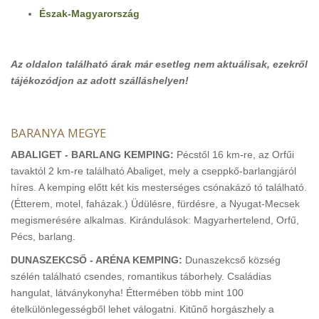
Észak-Magyarország
Az oldalon található árak már esetleg nem aktuálisak, ezekről
tájékozódjon az adott szálláshelyen!
BARANYA MEGYE
ABALIGET - BARLANG KEMPING:
Pécstől 16 km-re, az Orfűi
tavaktól 2 km-re található Abaliget, mely a cseppkő-barlangjáról
híres. A kemping előtt két kis mesterséges csónakázó tó található.
(Étterem, motel, faházak.) Üdülésre, fürdésre, a Nyugat-Mecsek
megismerésére alkalmas. Kirándulások: Magyarhertelend, Orfű,
Pécs, barlang.
DUNASZEKCSŐ - ARÉNA KEMPING:
Dunaszekcső község
szélén található csendes, romantikus táborhely. Családias
hangulat, látványkonyha! Éttermében több mint 100
ételkülönlegességből lehet válogatni. Kitűnő horgászhely a