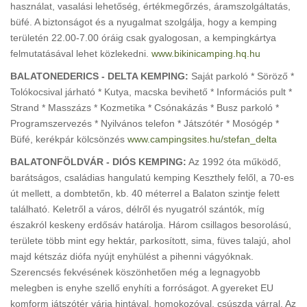
használat, vasalási lehetőség, értékmegőrzés, áramszolgáltatás,
büfé. A biztonságot és a nyugalmat szolgálja, hogy a kemping
területén 22.00-7.00 óráig csak gyalogosan, a kempingkártya
felmutatásával lehet közlekedni.
www.bikinicamping.hq.hu
BALATONEDERICS - DELTA KEMPING:
Saját parkoló * Söröző *
Tolókocsival járható * Kutya, macska bevihető * Információs pult *
Strand * Masszázs * Kozmetika * Csónakázás * Busz parkoló *
Programszervezés * Nyilvános telefon * Játszótér * Mosógép *
Büfé, kerékpár kölcsönzés
www.campingsites.hu/stefan_delta
BALATONFÖLDVÁR - DIÓS KEMPING:
Az 1992 óta működő,
barátságos, családias hangulatú kemping Keszthely felől, a 70-es
út mellett, a dombtetőn, kb. 40 méterrel a Balaton szintje felett
található. Keletről a város, délről és nyugatról szántók, míg
északról keskeny erdősáv határolja. Három csillagos besorolású,
területe több mint egy hektár, parkosított, sima, füves talajú, ahol
majd kétszáz diófa nyújt enyhülést a pihenni vágyóknak.
Szerencsés fekvésének köszönhetően még a legnagyobb
melegben is enyhe szellő enyhíti a forróságot. A gyereket EU
komform játszótér várja hintával, homokozóval, csúszda várral. Az