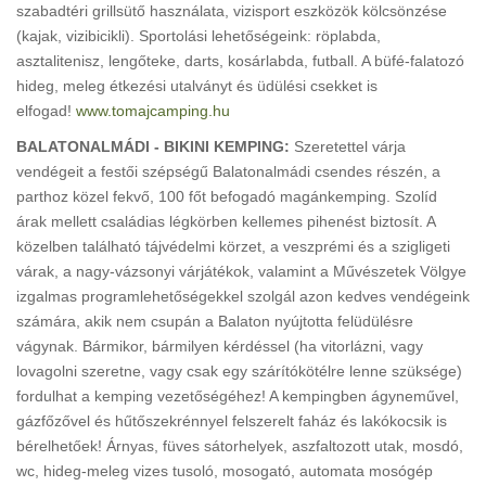
szabadtéri grillsütő használata, vizisport eszközök kölcsönzése
(kajak, vizibicikli). Sportolási lehetőségeink: röplabda,
asztalitenisz, lengőteke, darts, kosárlabda, futball. A büfé-falatozó
hideg, meleg étkezési utalványt és üdülési csekket is
elfogad!
www.tomajcamping.hu
BALATONALMÁDI - BIKINI KEMPING:
Szeretettel várja
vendégeit a festői szépségű Balatonalmádi csendes részén, a
parthoz közel fekvő, 100 főt befogadó magánkemping. Szolíd
árak mellett családias légkörben kellemes pihenést biztosít. A
közelben található tájvédelmi körzet, a veszprémi és a szigligeti
várak, a nagy-vázsonyi várjátékok, valamint a Művészetek Völgye
izgalmas programlehetőségekkel szolgál azon kedves vendégeink
számára, akik nem csupán a Balaton nyújtotta felüdülésre
vágynak. Bármikor, bármilyen kérdéssel (ha vitorlázni, vagy
lovagolni szeretne, vagy csak egy szárítókötélre lenne szüksége)
fordulhat a kemping vezetőségéhez! A kempingben ágyneművel,
gázfőzővel és hűtőszekrénnyel felszerelt faház és lakókocsik is
bérelhetőek! Árnyas, füves sátorhelyek, aszfaltozott utak, mosdó,
wc, hideg-meleg vizes tusoló, mosogató, automata mosógép