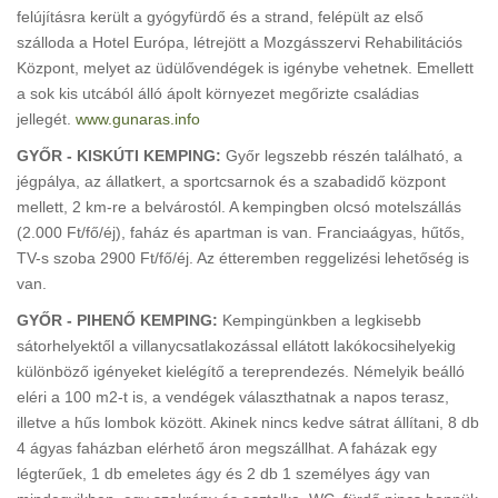
felújításra került a gyógyfürdő és a strand, felépült az első
szálloda a Hotel Európa, létrejött a Mozgásszervi Rehabilitációs
Központ, melyet az üdülővendégek is igénybe vehetnek. Emellett
a sok kis utcából álló ápolt környezet megőrizte családias
jellegét.
www.gunaras.info
GYŐR - KISKÚTI KEMPING:
Győr legszebb részén található, a
jégpálya, az állatkert, a sportcsarnok és a szabadidő központ
mellett, 2 km-re a belvárostól. A kempingben olcsó motelszállás
(2.000 Ft/fő/éj), faház és apartman is van. Franciaágyas, hűtős,
TV-s szoba 2900 Ft/fő/éj. Az étteremben reggelizési lehetőség is
van.
GYŐR - PIHENŐ KEMPING:
Kempingünkben a legkisebb
sátorhelyektől a villanycsatlakozással ellátott lakókocsihelyekig
különböző igényeket kielégítő a tereprendezés. Némelyik beálló
eléri a 100 m2-t is, a vendégek választhatnak a napos terasz,
illetve a hűs lombok között. Akinek nincs kedve sátrat állítani, 8 db
4 ágyas faházban elérhető áron megszállhat. A faházak egy
légterűek, 1 db emeletes ágy és 2 db 1 személyes ágy van