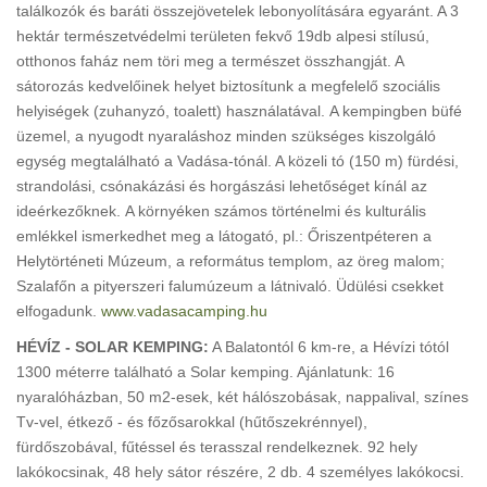
találkozók és baráti összejövetelek lebonyolítására egyaránt. A 3
hektár természetvédelmi területen fekvő 19db alpesi stílusú,
otthonos faház nem töri meg a természet összhangját. A
sátorozás kedvelőinek helyet biztosítunk a megfelelő szociális
helyiségek (zuhanyzó, toalett) használatával. A kempingben büfé
üzemel, a nyugodt nyaraláshoz minden szükséges kiszolgáló
egység megtalálható a Vadása-tónál. A közeli tó (150 m) fürdési,
strandolási, csónakázási és horgászási lehetőséget kínál az
ideérkezőknek. A környéken számos történelmi és kulturális
emlékkel ismerkedhet meg a látogató, pl.: Őriszentpéteren a
Helytörténeti Múzeum, a református templom, az öreg malom;
Szalafőn a pityerszeri falumúzeum a látnivaló. Üdülési csekket
elfogadunk.
www.vadasacamping.hu
HÉVÍZ - SOLAR KEMPING:
A Balatontól 6 km-re, a Hévízi tótól
1300 méterre található a Solar kemping. Ajánlatunk: 16
nyaralóházban, 50 m2-esek, két hálószobásak, nappalival, színes
Tv-vel, étkező - és főzősarokkal (hűtőszekrénnyel),
fürdőszobával, fűtéssel és terasszal rendelkeznek. 92 hely
lakókocsinak, 48 hely sátor részére, 2 db. 4 személyes lakókocsi.