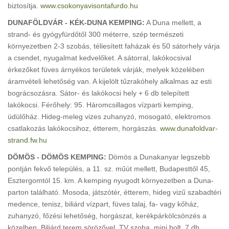
biztosítja.
www.csokonyavisontafurdo.hu
DUNAFÖLDVÁR - KÉK-DUNA KEMPING:
A Duna mellett, a
strand- és gyógyfürdőtől 300 méterre, szép természeti
környezetben 2-3 szobás, téliesített faházak és 50 sátorhely várja
a csendet, nyugalmat kedvelőket. A sátorral, lakókocsival
érkezőket füves árnyékos területek várják, melyek közelében
áramvételi lehetőség van. A kijelölt tűzrakóhely alkalmas az esti
bográcsozásra. Sátor- és lakókocsi hely + 6 db telepített
lakókocsi. Férőhely: 95. Háromcsillagos vízparti kemping,
üdülőház. Hideg-meleg vizes zuhanyzó, mosogató, elektromos
csatlakozás lakókocsihoz, étterem, horgászás.
www.dunafoldvar-
strand.fw.hu
DÖMÖS - DÖMÖS KEMPING:
Dömös a Dunakanyar legszebb
pontján fekvő település, a 11. sz. műút mellett, Budapesttől 45,
Esztergomtól 15. km. A kemping nyugodt környezetben a Duna-
parton található. Mosoda, játszótér, étterem, hideg vizű szabadtéri
medence, tenisz, biliárd vízpart, füves talaj, fa- vagy kőház,
zuhanyzó, főzési lehetőség, horgászat, kerékpárkölcsönzés a
közelben. Biliárd terem sörözővel, TV szoba, mini bolt. 7 db