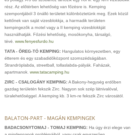
rész. Az előtérben lehetőség van főzésre is. Kemping
szempontjából 3 önálló területet különböztetünk meg. Ezek közül
kettőnek van saját vizesblokkja, a harmadik területen
kempingezők a motel vagy a II kemping vizesblokkját
használhatják. Főzési lehetőség, mosókonyha, társalgó,
tévé.
www.fenyesfurdo.hu
TATA - ÖREG-TÓ KEMPING:
Hangulatos környezetben, egy
étterem és egy szabadidőközpont szomszédságában.
Strandröplabda, streetball, tollaslabda-pályák. Faházak,
apartmanok.
www.tatacamping.hu
ZIRC - CSALOGÁNY KEMPING:
A Bakony-hegység erdőben
gazdag területén fekszik Zirc. Nagyon sok szép látnivalóval,
túralehetőséggel. A kemping kb. 3 km-re fekszik Zirc városától.
BALATON-PART - MAGÁN KEMPINGEK
BADACSONYTOMAJ - TOMAJ KEMPING:
Ha úgy érzi elege van
a mindennapok problémáiból, vagy csak egyszerűen