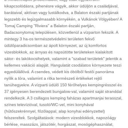
kikapcsolódásra, pihenésre vágyik, akkor üdüljön a családjával,
barátaival, aktívan vagy lustálkodva, a Balaton északi partjának
legszebb és legizgalmasabb környékén, a Vulkánok Völgyében! A
Tomaj Camping "Riviera" a Balaton északi partján,
Badacsonytomaj településen, közvetlenül a vízparton fekszik. A
mintegy 3 ha-os természetvédelmi területen fekvő
üdülőparadicsomban az ápolt környezet, az új komfortos
vizesblokkok, az árnyas és napsütötte területeken kialakított
sátor- és lakókocsihelyek, valamint a "szabad területek" jelentik a
kellemes vakáció alapját. Hangulatát csodálatos környezete teszi
egyedülállóvá. A csendes, védett kis öbölből festői panoráma
nyílik a tóra, valamint a ritka természeti értékeket rejtő
tanúhegyekre. A vízparti üdülő 150 férőhelyes kempingrésszel és
37 igényesen berendezett bungalow-val, valamint saját stranddal
rendelkezik. A 3 csillagos kemping faházas apartmanjai terasszal,
színes televízióval, tusoló/WC-vel, mini konyhával
(hűtőszekrénnyel, főzőlappal, alap konyhai edényzettel)
felszereltek. Szolgáltatások: modern vizesblokkok, napozóágy
bérlése, masszázs, játszótér, horgászat, mosógéphasználat,