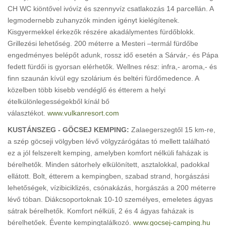
CH WC kiöntővel ivóvíz és szennyvíz csatlakozás 14 parcellán. A
legmodernebb zuhanyzók minden igényt kielégítenek.
Kisgyermekkel érkezők részére akadálymentes fürdőblokk.
Grillezési lehetőség. 200 méterre a Mesteri –termál fürdőbe
engedményes belépőt adunk, rossz idő esetén a Sárvár,- és Pápa
fedett fürdői is gyorsan elérhetők. Wellnes rész: infra,- aroma,- és
finn szaunán kívül egy szolárium és beltéri fürdőmedence. A
közelben több kisebb vendéglő és étterem a helyi
ételkülönlegességekből kínál bő
választékot.
www.vulkanresort.com
KUSTÁNSZEG - GÖCSEJ KEMPING:
Zalaegerszegtől 15 km-re,
a szép göcseji völgyben lévő völgyzárógátas tó mellett található
ez a jól felszerelt kemping, amelyben komfort nélküli faházak is
bérelhetők. Minden sátorhely elkülönített, asztalokkal, padokkal
ellátott. Bolt, étterem a kempingben, szabad strand, horgászási
lehetőségek, vízibiciklizés, csónakázás, horgászás a 200 méterre
lévő tóban. Diákcsoportoknak 10-10 személyes, emeletes ágyas
sátrak bérelhetők. Komfort nélküli, 2 és 4 ágyas faházak is
bérelhetőek. Évente kempingtalálkozó.
www.gocsej-camping.hu