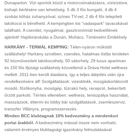
Dunaparton. Vízi sportok közül a motorcsónakázásra, vízisízésre,
kishajó bérlésére van lehetőség. 5 db 3 fős bungaló, 4 db 4
szobás kőház zuhanyzóval, színes TV-vel, 2 db 4 fős telepített
lakókocsi is bérelhető. A kempingben kis "vadaspark" tavacskával
található. A csendet, nyugalmat, gasztronómiát kedvelőknek
ajánlott! Hajókirándulás a Dunán, Mohács, Történelmi Emlékhely
HARKÁNY - TERMÁL KEMPING:
Télen-nyáron működő
szálláshely! Harkány szívében, csendes, hatalmas ősfás területen
92 közművesített lakókocsihely, 50 sátorhely, 29 luxus apartman
és 150 fős ifjúsági szálláshely közvetlenül a Dráva Hotel wellness
mellett. 2011-ben került átadásra, így a teljes átépítés után újra
rendelkezésére áll! Szolgáltatások: vizesblokk, mozgáskorlátozott
mosdó, főzőkonyha, mosógép, tűzrakó hely, recepció, bekerített
őrzött parkoló. Térítés ellenében: wellness, teniszpálya használat,
masszázsok, éttermi és lobby bár szolgáltatások, zsemleszerviz,
transzfer Villányra, programszervezés.
Minden BCC klubtagnak 10% kedvezmény a mindenkori
portai árakból.
A kedvezmény mással össze nem vonható,
valamint érvényes klubtagsági igazolvány felmutatásával