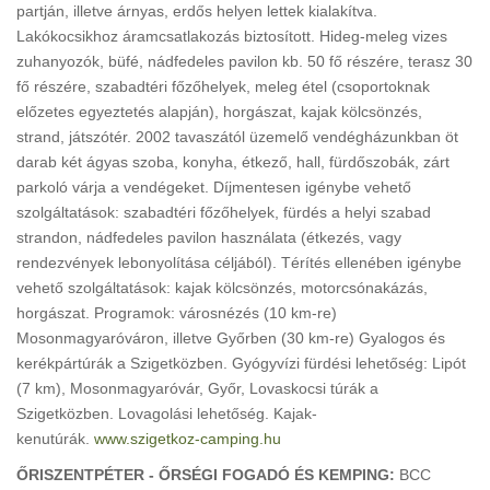
partján, illetve árnyas, erdős helyen lettek kialakítva.
Lakókocsikhoz áramcsatlakozás biztosított. Hideg-meleg vizes
zuhanyozók, büfé, nádfedeles pavilon kb. 50 fő részére, terasz 30
fő részére, szabadtéri főzőhelyek, meleg étel (csoportoknak
előzetes egyeztetés alapján), horgászat, kajak kölcsönzés,
strand, játszótér. 2002 tavaszától üzemelő vendégházunkban öt
darab két ágyas szoba, konyha, étkező, hall, fürdőszobák, zárt
parkoló várja a vendégeket. Díjmentesen igénybe vehető
szolgáltatások: szabadtéri főzőhelyek, fürdés a helyi szabad
strandon, nádfedeles pavilon használata (étkezés, vagy
rendezvények lebonyolítása céljából). Térítés ellenében igénybe
vehető szolgáltatások: kajak kölcsönzés, motorcsónakázás,
horgászat. Programok: városnézés (10 km-re)
Mosonmagyaróváron, illetve Győrben (30 km-re) Gyalogos és
kerékpártúrák a Szigetközben. Gyógyvízi fürdési lehetőség: Lipót
(7 km), Mosonmagyaróvár, Győr, Lovaskocsi túrák a
Szigetközben. Lovagolási lehetőség. Kajak-
kenutúrák.
www.szigetkoz-camping.hu
ŐRISZENTPÉTER - ŐRSÉGI FOGADÓ ÉS KEMPING:
BCC