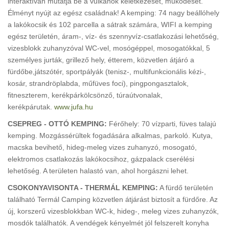
interaktívan mutatja be a vulkánok keletkezését, működését.
Élményt nyújt az egész családnak! A kemping: 74 nagy beállóhely
a lakókocsik és 102 parcella a sátrak számára, WIFI a kemping
egész területén, áram-, víz- és szennyvíz-csatlakozási lehetőség,
vizesblokk zuhanyzóval WC-vel, mosógéppel, mosogatókkal, 5
személyes jurták, grillező hely, étterem, közvetlen átjáró a
fürdőbe,játszótér, sportpályák (tenisz-, multifunkcionális kézi-,
kosár, strandröplabda, műfüves foci), pingpongasztalok,
fitneszterem, kerékpárkölcsönző, túraútvonalak,
kerékpárutak.
www.jufa.hu
CSEPREG - OTTÓ KEMPING:
Férőhely: 70 vízparti, füves talajú
kemping. Mozgássérültek fogadására alkalmas, parkoló. Kutya,
macska bevihető, hideg-meleg vizes zuhanyzó, mosogató,
elektromos csatlakozás lakókocsihoz, gázpalack cserélési
lehetőség. A területen halastó van, ahol horgászni lehet.
CSOKONYAVISONTA - THERMÁL KEMPING:
A fürdő területén
található Termál Camping közvetlen átjárást biztosít a fürdőre. Az
új, korszerű vizesblokkban WC-k, hideg-, meleg vizes zuhanyzók,
mosdók találhatók. A vendégek kényelmét jól felszerelt konyha