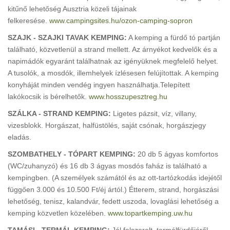
kitűnő lehetőség Ausztria közeli tájainak
felkeresése.
www.campingsites.hu/ozon-camping-sopron
SZAJK - SZAJKI TAVAK KEMPING:
A kemping a fürdő tó partján
található, közvetlenül a strand mellett. Az árnyékot kedvelők és a
napimádók egyaránt találhatnak az igényüknek megfelelő helyet.
A tusolók, a mosdók, illemhelyek ízlésesen felújítottak. A kemping
konyháját minden vendég ingyen használhatja.Telepített
lakókocsik is bérelhetők.
www.hosszupesztreg.hu
SZÁLKA - STRAND KEMPING:
Ligetes pázsit, víz, villany,
vizesblokk. Horgászat, halfüstölés, saját csónak, horgászjegy
eladás.
SZOMBATHELY - TÓPART KEMPING:
20 db 5 ágyas komfortos
(WC/zuhanyzó) és 16 db 3 ágyas mosdós faház is található a
kempingben. (A személyek számától és az ott-tartózkodás idejétől
függően 3.000 és 10.500 Ft/éj ártól.) Étterem, strand, horgászási
lehetőség, tenisz, kalandvár, fedett uszoda, lovaglási lehetőség a
kemping közvetlen közelében.
www.topartkemping.uw.hu
TAMÁSI - TERMÁL KEMPING:
Jól felszerelt, termálfürdőjéről