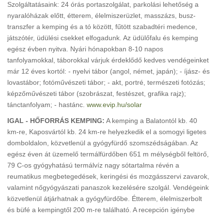
Szolgáltatásaink: 24 órás portaszolgálat, parkolási lehetőség a
nyaralóházak előtt, étterem, élelmiszerüzlet, masszázs, busz-
transzfer a kemping és a tó között, fűtött szabadtéri medence,
játszótér, üdülési csekket elfogadunk. Az üdülőfalu és kemping
egész évben nyitva. Nyári hónapokban 8-10 napos
tanfolyamokkal, táborokkal várjuk érdeklődő kedves vendégeinket
már 12 éves kortól: - nyelvi tábor (angol, német, japán); - íjász- és
lovastábor; fotóművészeti tábor; - akt, portré, természeti fotózás;
képzőművészeti tábor (szobrászat, festészet, grafika rajz);
tánctanfolyam; - hastánc.
www.evip.hu/solar
IGAL - HŐFORRÁS KEMPING:
A kemping a Balatontól kb. 40
km-re, Kaposvártól kb. 24 km-re helyezkedik el a somogyi ligetes
domboldalon, közvetlenül a gyógyfürdő szomszédságában. Az
egész éven át üzemelő termálfürdőben 651 m mélységből feltörő,
79 C-os gyógyhatású termálvíz nagy sótartalma révén a
reumatikus megbetegedések, keringési és mozgásszervi zavarok,
valamint nőgyógyászati panaszok kezelésére szolgál. Vendégeink
közvetlenül átjárhatnak a gyógyfürdőbe. Étterem, élelmiszerbolt
és büfé a kempingtől 200 m-re található. A recepción igénybe