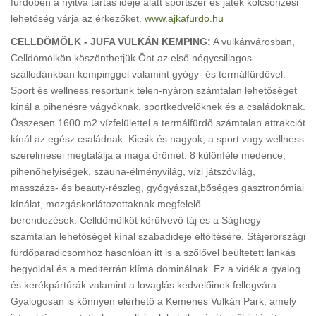
fürdőben a nyitva tartás ideje alatt sportszer és játék kölcsönzési
lehetőség várja az érkezőket.
www.ajkafurdo.hu
CELLDÖMÖLK - JUFA VULKÁN KEMPING:
A vulkánvárosban,
Celldömölkön köszönthetjük Önt az első négycsillagos
szállodánkban kempinggel valamint gyógy- és termálfürdővel.
Sport és wellness resortunk télen-nyáron számtalan lehetőséget
kínál a pihenésre vágyóknak, sportkedvelőknek és a családoknak.
Összesen 1600 m2 vízfelülettel a termálfürdő számtalan attrakciót
kínál az egész családnak. Kicsik és nagyok, a sport vagy wellness
szerelmesei megtalálja a maga örömét: 8 különféle medence,
pihenőhelyiségek, szauna-élményvilág, vízi játszóvilág,
masszázs- és beauty-részleg, gyógyászat,bőséges gasztronómiai
kínálat, mozgáskorlátozottaknak megfelelő
berendezések. Celldömölköt körülvevő táj és a Sághegy
számtalan lehetőséget kínál szabadideje eltöltésére. Stájerországi
fürdőparadicsomhoz hasonlóan itt is a szőlővel beültetett lankás
hegyoldal és a mediterrán klíma dominálnak. Ez a vidék a gyalog
és kerékpártúrák valamint a lovaglás kedvelőinek fellegvára.
Gyalogosan is könnyen elérhető a Kemenes Vulkán Park, amely