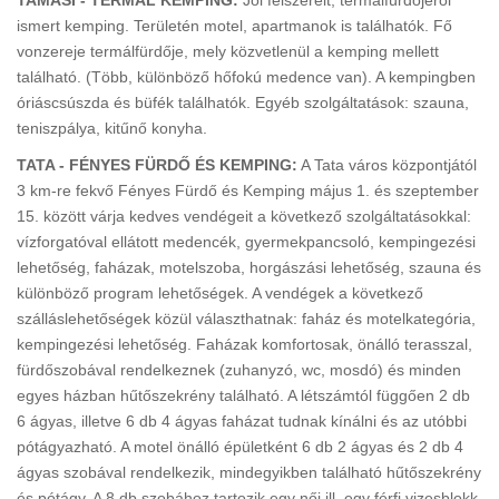
ismert kemping. Területén motel, apartmanok is találhatók. Fő
vonzereje termálfürdője, mely közvetlenül a kemping mellett
található. (Több, különböző hőfokú medence van). A kempingben
óriáscsúszda és büfék találhatók. Egyéb szolgáltatások: szauna,
teniszpálya, kitűnő konyha.
TATA - FÉNYES FÜRDŐ ÉS KEMPING:
A Tata város központjától
3 km-re fekvő Fényes Fürdő és Kemping május 1. és szeptember
15. között várja kedves vendégeit a következő szolgáltatásokkal:
vízforgatóval ellátott medencék, gyermekpancsoló, kempingezési
lehetőség, faházak, motelszoba, horgászási lehetőség, szauna és
különböző program lehetőségek. A vendégek a következő
szálláslehetőségek közül választhatnak: faház és motelkategória,
kempingezési lehetőség. Faházak komfortosak, önálló terasszal,
fürdőszobával rendelkeznek (zuhanyzó, wc, mosdó) és minden
egyes házban hűtőszekrény található. A létszámtól függően 2 db
6 ágyas, illetve 6 db 4 ágyas faházat tudnak kínálni és az utóbbi
pótágyazható. A motel önálló épületként 6 db 2 ágyas és 2 db 4
ágyas szobával rendelkezik, mindegyikben található hűtőszekrény
és pótágy. A 8 db szobához tartozik egy női ill. egy férfi vizesblokk