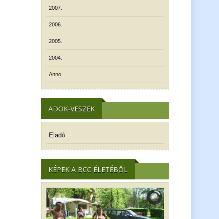
2007.
2006.
2005.
2004.
Anno
ADOK-VESZEK
Eladó
KÉPEK A BCC ÉLETÉBŐL