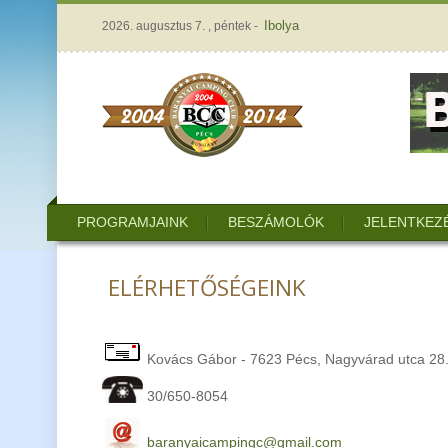
Ibolya
2026. augusztus 7. , péntek -
PROGRAMJAINK
BESZÁMOLÓK
JELENTKEZ
ELÉRHETŐSÉGEINK
Kovács Gábor - 7623 Pécs, Nagyvárad utca 28
30/650-8054
baranyaicampingc@gmail.com