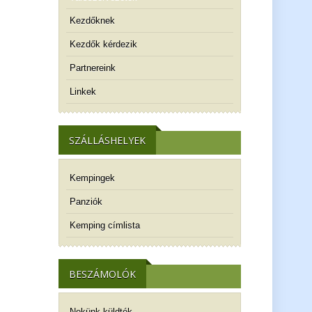
Kezdőknek
Kezdők kérdezik
Partnereink
Linkek
SZÁLLÁSHELYEK
Kempingek
Panziók
Kemping címlista
BESZÁMOLÓK
Nekünk küldték