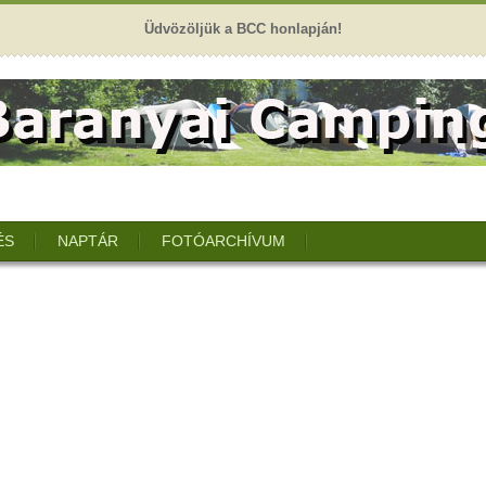
Üdvözöljük a BCC honlapján!
ÉS
NAPTÁR
FOTÓARCHÍVUM
.