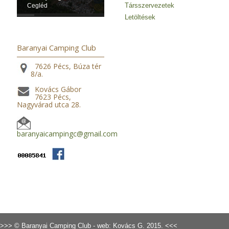
Társszervezetek
Cegléd
Letöltések
Baranyai Camping Club
7626 Pécs, Búza tér
8/a.
Kovács Gábor
7623 Pécs,
Nagyvárad utca 28.
baranyaicampingc@gmail.com
>>> © Baranyai Camping Club - web: Kovács G. 2015. <<<