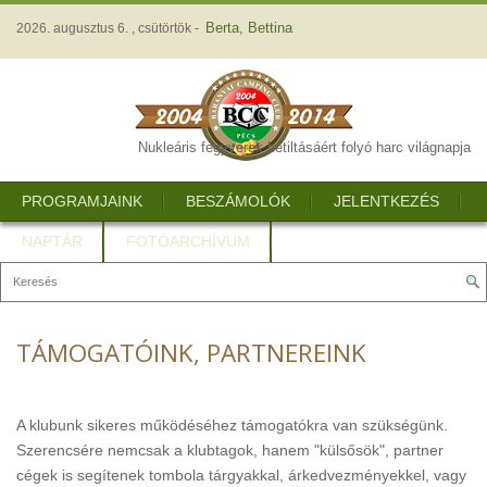
Berta, Bettina
2026. augusztus 6. , csütörtök -
Nukleáris fegyverek betiltásáért folyó harc világnapja
PROGRAMJAINK
BESZÁMOLÓK
JELENTKEZÉS
NAPTÁR
FOTÓARCHÍVUM
TÁMOGATÓINK, PARTNEREINK
A klubunk sikeres működéséhez támogatókra van szükségünk.
Szerencsére nemcsak a klubtagok, hanem "külsősök", partner
cégek is segítenek tombola tárgyakkal, árkedvezményekkel, vagy