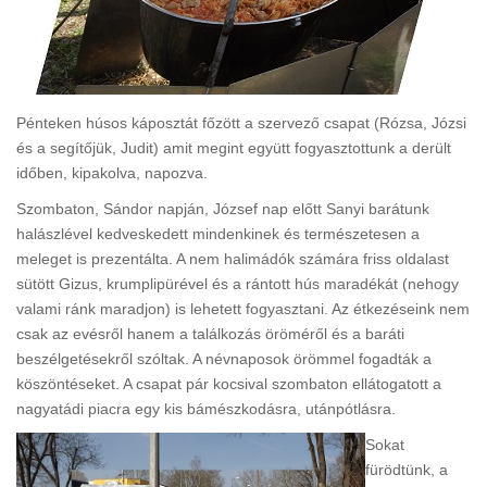
Pénteken húsos káposztát főzött a szervező csapat (Rózsa, Józsi
és a segítőjük, Judit) amit megint együtt fogyasztottunk a derült
időben, kipakolva, napozva.
Szombaton, Sándor napján, József nap előtt Sanyi barátunk
halászlével kedveskedett mindenkinek és természetesen a
meleget is prezentálta. A nem halimádók számára friss oldalast
sütött Gizus, krumplipürével és a rántott hús maradékát (nehogy
valami ránk maradjon) is lehetett fogyasztani. Az étkezéseink nem
csak az evésről hanem a találkozás öröméről és a baráti
beszélgetésekről szóltak. A névnaposok örömmel fogadták a
köszöntéseket. A csapat pár kocsival szombaton ellátogatott a
nagyatádi piacra egy kis bámészkodásra, utánpótlásra.
Sokat
fürödtünk, a