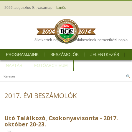
Emõd
2026. augusztus 9. , vasárnap -
állatkertek napja, világ őslakosainak nemzetközi napja
PROGRAMJAINK
BESZÁMOLÓK
JELENTKEZÉS
NAPTÁR
FOTÓARCHÍVUM
2017. ÉVI BESZÁMOLÓK
Utó Találkozó, Csokonyavisonta - 2017.
október 20-23.