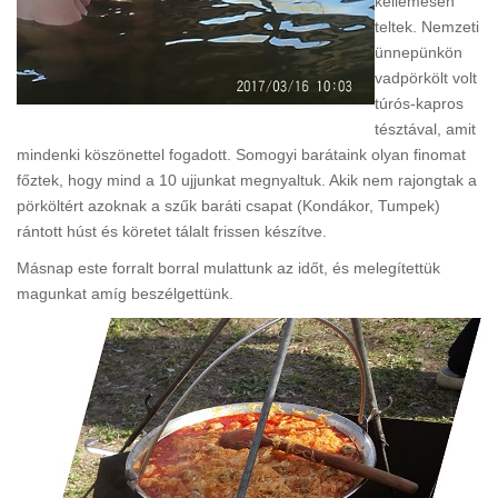
kellemesen
teltek. Nemzeti
ünnepünkön
vadpörkölt volt
túrós-kapros
tésztával, amit
mindenki köszönettel fogadott. Somogyi barátaink olyan finomat
főztek, hogy mind a 10 ujjunkat megnyaltuk. Akik nem rajongtak a
pörköltért azoknak a szűk baráti csapat (Kondákor, Tumpek)
rántott húst és köretet tálalt frissen készítve.
Másnap este forralt borral mulattunk az időt, és melegítettük
magunkat amíg beszélgettünk.