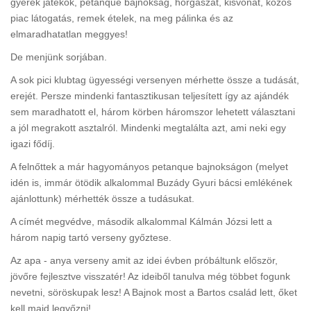
gyerek játékok, petanque bajnokság, horgászat, kisvonat, közös
piac látogatás, remek ételek, na meg pálinka és az
elmaradhatatlan meggyes!
De menjünk sorjában.
A sok pici klubtag ügyességi versenyen mérhette össze a tudását,
erejét. Persze mindenki fantasztikusan teljesített így az ajándék
sem maradhatott el, három körben háromszor lehetett választani
a jól megrakott asztalról. Mindenki megtalálta azt, ami neki egy
igazi fődíj.
A felnőttek a már hagyományos petanque bajnokságon (melyet
idén is, immár ötödik alkalommal Buzády Gyuri bácsi emlékének
ajánlottunk) mérhették össze a tudásukat.
A címét megvédve, második alkalommal Kálmán Józsi lett a
három napig tartó verseny győztese.
Az apa - anya verseny amit az idei évben próbáltunk először,
jövőre fejlesztve visszatér! Az ideiből tanulva még többet fogunk
nevetni, söröskupak lesz! A Bajnok most a Bartos család lett, őket
kell majd legyőzni!