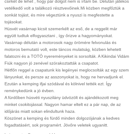
csirkét de lehet , hogy pár dolgot nem is írtam be. Délután játékos
vetélkedő volt a találkozó résztvevőinek.Mi közben megfőztük a
sonkát tojást, és mire végeztünk a nyuszi is megfestette a
tojásokat.
Húsvét vasárnap kicsit szemerkélt az eső, de a reggelit már
együtt tudtuk elfogyasztani , így őrizve a hagyományokat.
Vasárnap délután a motorosok nagy örömére felvonulás és
motoros bemutató volt, este táncos mulatság, közben lehetett
falatozni és a TOTÓ nyereményeket is sorsolták. A Kikindai Vidám
Fiúk nagyon jó zenével szórakoztatták a csapatot.
Hétfőn reggel a csapatunk kis legényei meglocsolták az egy szem
lányunkat, és persze az asszonyokat is, hogy ne hervadjunk el.
Ezután a kemping ifjai szódával és kölnivel tették ezt. Így
reménykedünk a jó évben.
A fürdőben húsvéti nyuszilány üdvözölt és ajándékozott meg
minket csokitojással. Nagyon hamar eltelt ez a pár nap, de az
időjárás miatt sokan elindultunk haza.
Köszönet a kemping és fürdő minden dolgozójának a kedves
fogadtatásért, sok programért. Jövőre veletek ugyanitt.