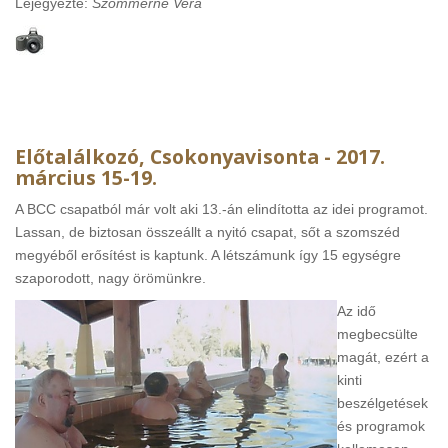
Lejegyezte:
Szommerné Vera
Előtalálkozó, Csokonyavisonta - 2017.
március 15-19.
A BCC csapatból már volt aki 13.-án elindította az idei programot.
Lassan, de biztosan összeállt a nyitó csapat, sőt a szomszéd
megyéből erősítést is kaptunk. A létszámunk így 15 egységre
szaporodott, nagy örömünkre.
Az idő
megbecsülte
magát, ezért a
kinti
beszélgetések
és programok