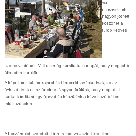
víz
mindenkinek
nagyon jót tett,
köszönet a
fürdő kedves
személyzetének. Volt aki még kúráltatta is magát, hogy még jobb
állapotba kerüljön.
A képek sok közös kajáról és fürdésről tanúskodnak, de az
évkezdetnek ez az értelme. Nagyon örülünk, hogy megint el
tudtunk indítani egy új évet és készülünk a következő békés
találkozásokra.
A beszámolót szeretettel írta: a megválasztott krónikás,