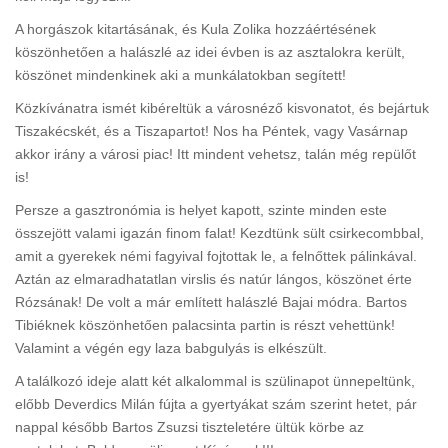
A horgászok kitartásának, és Kula Zolika hozzáértésének
köszönhetően a halászlé az idei évben is az asztalokra került,
köszönet mindenkinek aki a munkálatokban segített!
Közkívánatra ismét kibéreltük a városnéző kisvonatot, és bejártuk
Tiszakécskét, és a Tiszapartot! Nos ha Péntek, vagy Vasárnap
akkor irány a városi piac! Itt mindent vehetsz, talán még repülőt
is!
Persze a gasztronómia is helyet kapott, szinte minden este
összejött valami igazán finom falat! Kezdtünk sült csirkecombbal,
amit a gyerekek némi fagyival fojtottak le, a felnőttek pálinkával.
Aztán az elmaradhatatlan virslis és natúr lángos, köszönet érte
Rózsának! De volt a már említett halászlé Bajai módra. Bartos
Tibiéknek köszönhetően palacsinta partin is részt vehettünk!
Valamint a végén egy laza babgulyás is elkészült.
A találkozó ideje alatt két alkalommal is szülinapot ünnepeltünk,
előbb Deverdics Milán fújta a gyertyákat szám szerint hetet, pár
nappal később Bartos Zsuzsi tiszteletére ültük körbe az