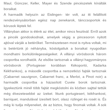
Maul, Günczer, Keller, Mayer és Szende pincészetek kínálták
boraikat.
A harmadik helyszín az Eislingen- tér volt, az itt felállított
rendezvénysátorban egész nap zenekarok, tánccsoportok és
kórusok léptek fel.
Villányban akkor is élénk az élet, amikor nincs fesztivál. Erről azok
a pincék gondoskodnak, amelyek végig a pincesoron nyitott
ajtóval várják a betérőket. Természetesen most is nyitva voltak, mi
is betértünk jó néhányba, kóstolgattuk a boraikat nyugodtan
mondhatni borkülönlegességeiket. A villányi vörösborok három
csoportba sorolhatók. Az elsőbe tartoznak a villányi hagyományos
vörösborok (Portugieser korábban Kékoportó, Kadarka
Kékfrankos), a második csoportba a nemzetközi fajták tartoznak
(Cabarnet sauvignon, Cabarnet franc, a Merlot, a Pinot noir) a
harmadik csoportba a házasított Cuvée borok tartoznak.
Igyekeztünk minél több fajtát megkóstolni és közben sajttal tettük
még élvezetesebbé az ízeket. Ittunk portugiesert, kékfrankost,
barriquet, mandulával ízesített bort, olasz rizlinget és rosét is. És
még ki tudja milyeneket, de az biztos, hogy finomak voltak. A sok