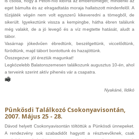
is csoda, hogy a Petőfi-híd kibírta az embertömeget; mindenki az
eget bámulta és az elragadtatás moraja hallatszott mindenfelől. A
tűzijáték végén nem volt egyszerű kikeveredni a tömegből, de
sikerült. Igyekeztünk vissza a kempingbe, hátha ébren találunk
még valakit, de a jó levegő és a víz megtette hatását, aludt a
tábor.
Vasárnap jókedvűen ébredtünk, beszélgettünk, viccelődtünk,
fürödtünk, majd tábort bontottunk és hazajöttünk.
Összegezve: jól éreztük magunkat!
Legközelebb Balatonszemesen találkozunk augusztus 10-én, ahol
a terveink szerint aktív pihenés vár a csapatra.
Nyakáné, Ildikó
Pünkösdi Találkozó Csokonyavisontán,
2007. Május 25 - 28.
Dávod helyett Csokonyavisontán töltöttük a Pünkösdi ünnepeket.
A rendezvény sok szabadidőt hagyott a résztvevőknek, csak