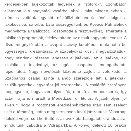
kérdésekben tájékozottak legyenek a "sofőrök". Szombaton
ellátogattuk a nagyatádi vásárba, ahol - mint minden évben -,
idén is vettünk egy-két nélkülözhetetlennek tűnő dolgot a
lakókocsiba, sátorba. Este összegyűltünk és Kovács Pali alelnök
megnyitotta a találkozót. Köszöntötte a résztvevőket, ismertette a
találkozó programjait, felelevenítette az elmúlt nagyatádi éveket. A
rövid megnyitó után a csapat activity keretében mutathatta be
ügyességét, kreativitását. A szabályokat kicsit megváltoztattuk,
hogy mindenki részese lehessen a játéknak: az a játékos, aki
kitalálta a feladványt, az egész csapatnak mutogathatott,
rajzolhatott. Nagy nevetések közepette zajlott a vetélkedő, a
Szappanos család szinte állandó szereplője lett a játéknak,
szülők-gyerekek egyaránt jól szerepeltek. A családfő szerényen
megjegyezte, hogy azért ilyen jók, mert ő a menedzserük, így
aztán rajta is maradt a Menedzser úr titulus. A játék olyan jól
sikerült, hogy a rögtönzött eredményhirdetés után sem széledt
szét a társaság, utána még versenyen kívül játszottunk. Vasárnap
délelőtt végre sort kerítettünk az évek óta halogatott kirándulásra,
elindultunk Lábodra a Vidraparkba. A konvoj délelőtt 10 órakor