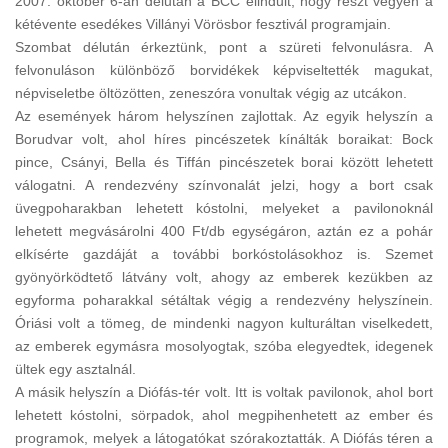
2007. október 6-án délután a BCC elindult, hogy részt vegyen a
kétévente esedékes Villányi Vörösbor fesztivál programjain.
Szombat délután érkeztünk, pont a szüreti felvonulásra. A
felvonuláson különböző borvidékek képviseltették magukat,
népviseletbe öltözötten, zeneszóra vonultak végig az utcákon.
Az események három helyszínen zajlottak. Az egyik helyszín a
Borudvar volt, ahol híres pincészetek kínálták boraikat: Bock
pince, Csányi, Bella és Tiffán pincészetek borai között lehetett
válogatni. A rendezvény színvonalát jelzi, hogy a bort csak
üvegpoharakban lehetett kóstolni, melyeket a pavilonoknál
lehetett megvásárolni 400 Ft/db egységáron, aztán ez a pohár
elkísérte gazdáját a további borkóstolásokhoz is. Szemet
gyönyörködtető látvány volt, ahogy az emberek kezükben az
egyforma poharakkal sétáltak végig a rendezvény helyszínein.
Óriási volt a tömeg, de mindenki nagyon kulturáltan viselkedett,
az emberek egymásra mosolyogtak, szóba elegyedtek, idegenek
ültek egy asztalnál.
A másik helyszín a Diófás-tér volt. Itt is voltak pavilonok, ahol bort
lehetett kóstolni, sörpadok, ahol megpihenhetett az ember és
programok, melyek a látogatókat szórakoztatták. A Diófás téren a