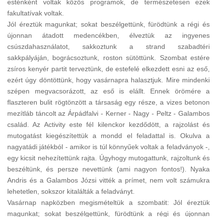
esténként voltak közös programok, de természetesen ezek
fakultatívak voltak.
Jól éreztük magunkat; sokat beszélgettünk, fürödtünk a régi és
újonnan átadott medencékben, élveztük az ingyenes
csúszdahasználatot, sakkoztunk a strand szabadtéri
sakkpályáján, bográcsoztunk, roston sütöttünk. Szombat estére
zsíros kenyér partit terveztünk, de estefelé elkezdett esni az eső,
ezért úgy döntöttünk, hogy vasárnapra halasztjuk. Mire mindenki
szépen megvacsorázott, az eső is elállt. Ennek örömére a
flaszteren bulit rögtönzött a társaság egy része, a vizes betonon
mezítláb táncolt az Árpádfalvi - Kerner - Nagy - Peltz - Galambos
család. Az Activity este fél kilenckor kezdődött, a rajzolást és
mutogatást kiegészítettük a mondd el feladattal is. Okulva a
nagyatádi játékból - amikor is túl könnyűek voltak a feladványok -,
egy kicsit nehezítettünk rajta. Úgyhogy mutogattunk, rajzoltunk és
beszéltünk, és persze nevettünk (ami nagyon fontos!). Nyaka
Andris és a Galambos Józsi vitték a prímet, nem volt számukra
lehetetlen, sokszor kitalálták a feladványt.
Vasárnap napközben megismételtük a szombatit: Jól éreztük
magunkat; sokat beszélgettünk, fürödtünk a régi és újonnan