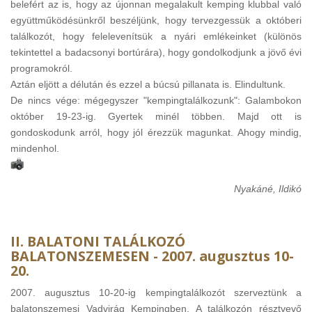
belefért az is, hogy az újonnan megalakult kemping klubbal való
együttműködésünkről beszéljünk, hogy tervezgessük a októberi
találkozót, hogy felelevenítsük a nyári emlékeinket (különös
tekintettel a badacsonyi bortúrára), hogy gondolkodjunk a jövő évi
programokról.
Aztán eljött a délután és ezzel a búcsú pillanata is. Elindultunk.
De nincs vége: mégegyszer "kempingtalálkozunk": Galambokon
október 19-23-ig. Gyertek minél többen. Majd ott is
gondoskodunk arról, hogy jól érezzük magunkat. Ahogy mindig,
mindenhol.
Nyakáné, Ildikó
II. BALATONI TALÁLKOZÓ
BALATONSZEMESEN - 2007. augusztus 10-
20.
2007. augusztus 10-20-ig kempingtalálkozót szerveztünk a
balatonszemesi Vadvirág Kempingben. A találkozón résztvevő