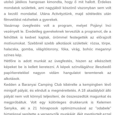
utolsó játékos hangosan kimondta, hogy ő mit hallott. Érdekes
mondatok születtek, ami nagyjából köszönő viszonyban sem volt
a kezdő mondattal. Utána Activityztünk, majd sötétedés után
filmvetítést nézhettek a gyerekek.
Vasárnap üvegfestés volt a program, melyet Pojányi Inci
vezényelt le. Eredetileg gyerekeknek terveztük a programot, de a
felnőttek is kedvet kaptak, örömmel festegették az előrajzolt
motívumokat. Szebbnél szebb alkotások születtek: rózsa, törpe,
halacska, gomba, világítótorony, fóka, virág, bohóc megannyi
színes kép.
Hétfőre is adott munkát az üvegfestés, hiszen az elkészített
képeket be is kellett keretezni. A képek színvilágához illeszkedő
papírkeretekkel nagyon vidám hangulatot teremtenek az
alkotások.
Kedden a Baranyai Camping Club kibérelte a kempingben lévő
minigolf pályát, és elindult a megmérettetés. A 18 akadályból álló
pályát nem volt könnyű teljesíteni, de összeszedtük magunkat és
megpróbáltuk. Volt egy különleges drukkerunk is Kelemen
Sanyika, aki a 21 hónaposok optimizmusával az "odabele"
biztatással segítette a versenyzők munkáját. Akit megtisztelt ezzel