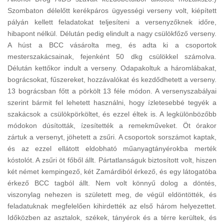
Szombaton délelőtt kerékpáros ügyességi verseny volt, kiépített
pályán kellett feladatokat teljesíteni a versenyzőknek időre,
hibapont nélkül. Délután pedig elindult a nagy csülökfőző verseny.
A húst a BCC vásárolta meg, és adta ki a csoportok
mesterszakácsainak, fejenként 50 dkg csülökkel számolva.
Délután kettőkor indult a verseny. Odapakoltuk a háromlábakat,
bográcsokat, fűszereket, hozzávalókat és kezdődhetett a verseny.
13 bográcsban főtt a pörkölt 13 féle módon. A versenyszabályai
szerint bármit fel lehetett használni, hogy ízletesebbé tegyék a
szakácsok a csülökpörköltet, és ezzel éltek is. A legkülönbözőbb
módokon dúsították, ízesítették a remekműveket. Öt órakor
zártuk a versenyt, jöhetett a zsűri. A csoportok sorszámot kaptak,
és az ezzel ellátott eldobható műanyagtányérokba merték
kóstolót. A zsűri öt főből állt. Pártatlanságuk biztosított volt, hiszen
két német kempingező, két Zamárdiból érkező, és egy látogatóba
érkező BCC tagból állt. Nem volt könnyű dolog a döntés,
viszonylag nehezen is született meg, de végül eldöntötték, és
feladatuknak megfelelően kihirdették az első három helyezettet.
Időközben az asztalok, székek, tányérok és a térre kerültek, és