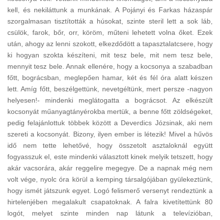
kell, és nekiláttunk a munkának. A Pojányi és Farkas házaspár
szorgalmasan tisztították a húsokat, szinte steril lett a sok láb,
csülök, farok, bőr, orr, köröm, műteni lehetett volna őket. Ezek
után, ahogy az lenni szokott, elkezdődött a tapasztalatcsere, hogy
ki hogyan szokta készíteni, mit tesz bele, mit nem tesz bele,
mennyit tesz bele. Annak ellenére, hogy a kocsonya a szabadban
főtt, bográcsban, meglepően hamar, két és fél óra alatt készen
lett. Amíg főtt, beszélgettünk, nevetgéltünk, mert persze -nagyon
helyesen!- mindenki meglátogatta a bográcsot. Az elkészült
kocsonyát műanyagtányérokba mertük, a benne főtt zöldségeket,
pedig felajánlottuk többek között a Deverdics Józsinak, aki nem
szereti a kocsonyát. Bizony, ilyen ember is létezik! Mivel a hűvös
idő nem tette lehetővé, hogy összetolt asztaloknál együtt
fogyasszuk el, este mindenki választott kinek melyik tetszett, hogy
akár vacsorára, akár reggelire megegye. De a napnak még nem
volt vége, nyolc óra körül a kemping társalgójában gyülekeztünk,
hogy ismét játszunk egyet. Logó felismerő versenyt rendeztünk a
hirtelenjében megalakult csapatoknak. A falra kivetítettünk 80
logót, melyet szinte minden nap látunk a televízióban,