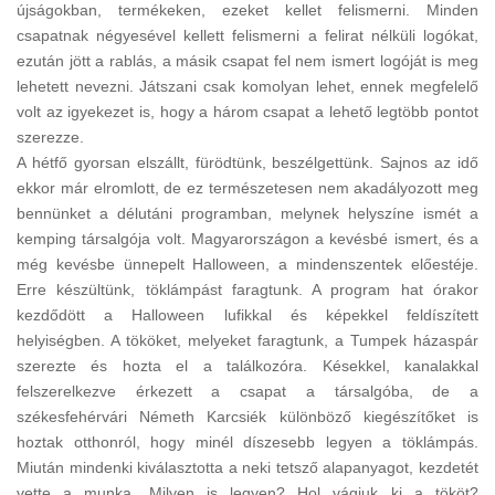
újságokban, termékeken, ezeket kellet felismerni. Minden
csapatnak négyesével kellett felismerni a felirat nélküli logókat,
ezután jött a rablás, a másik csapat fel nem ismert logóját is meg
lehetett nevezni. Játszani csak komolyan lehet, ennek megfelelő
volt az igyekezet is, hogy a három csapat a lehető legtöbb pontot
szerezze.
A hétfő gyorsan elszállt, fürödtünk, beszélgettünk. Sajnos az idő
ekkor már elromlott, de ez természetesen nem akadályozott meg
bennünket a délutáni programban, melynek helyszíne ismét a
kemping társalgója volt. Magyarországon a kevésbé ismert, és a
még kevésbe ünnepelt Halloween, a mindenszentek előestéje.
Erre készültünk, töklámpást faragtunk. A program hat órakor
kezdődött a Halloween lufikkal és képekkel feldíszített
helyiségben. A tököket, melyeket faragtunk, a Tumpek házaspár
szerezte és hozta el a találkozóra. Késekkel, kanalakkal
felszerelkezve érkezett a csapat a társalgóba, de a
székesfehérvári Németh Karcsiék különböző kiegészítőket is
hoztak otthonról, hogy minél díszesebb legyen a töklámpás.
Miután mindenki kiválasztotta a neki tetsző alapanyagot, kezdetét
vette a munka. Milyen is legyen? Hol vágjuk ki a tököt?