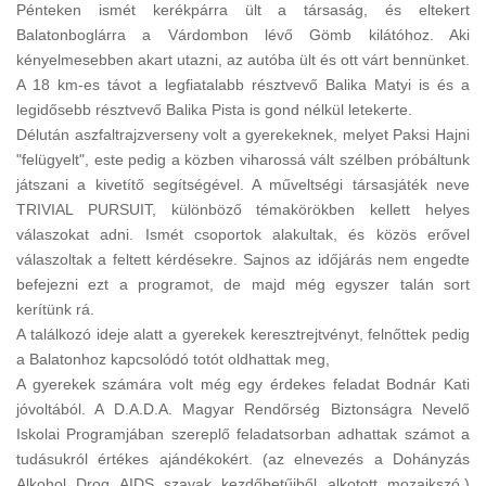
Pénteken ismét kerékpárra ült a társaság, és eltekert
Balatonboglárra a Várdombon lévő Gömb kilátóhoz. Aki
kényelmesebben akart utazni, az autóba ült és ott várt bennünket.
A 18 km-es távot a legfiatalabb résztvevő Balika Matyi is és a
legidősebb résztvevő Balika Pista is gond nélkül letekerte.
Délután aszfaltrajzverseny volt a gyerekeknek, melyet Paksi Hajni
"felügyelt", este pedig a közben viharossá vált szélben próbáltunk
játszani a kivetítő segítségével. A műveltségi társasjáték neve
TRIVIAL PURSUIT, különböző témakörökben kellett helyes
válaszokat adni. Ismét csoportok alakultak, és közös erővel
válaszoltak a feltett kérdésekre. Sajnos az időjárás nem engedte
befejezni ezt a programot, de majd még egyszer talán sort
kerítünk rá.
A találkozó ideje alatt a gyerekek keresztrejtvényt, felnőttek pedig
a Balatonhoz kapcsolódó totót oldhattak meg,
A gyerekek számára volt még egy érdekes feladat Bodnár Kati
jóvoltából. A D.A.D.A. Magyar Rendőrség Biztonságra Nevelő
Iskolai Programjában szereplő feladatsorban adhattak számot a
tudásukról értékes ajándékokért. (az elnevezés a Dohányzás
Alkohol Drog AIDS szavak kezdőbetűiből alkotott mozaikszó.)