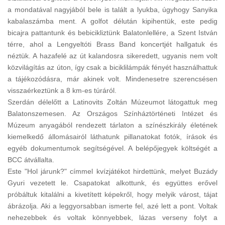
a mondatával nagyjából bele is talált a lyukba, úgyhogy Sanyika
kabalaszámba ment. A golfot délután kipihentük, este pedig
bicajra pattantunk és bebicikliztünk Balatonlellére, a Szent István
térre, ahol a Lengyeltóti Brass Band koncertjét hallgatuk és
néztük. A hazafelé az út kalandosra sikeredett, ugyanis nem volt
közvilágítás az úton, így csak a biciklilámpák fényét használhattuk
a tájékozódásra, már akinek volt. Mindenesetre szerencsésen
visszaérkeztünk a 8 km-es túráról.
Szerdán délelőtt a Latinovits Zoltán Múzeumot látogattuk meg
Balatonszemesen. Az Országos Színháztörténeti Intézet és
Múzeum anyagából rendezett tárlaton a színészkirály életének
kiemelkedő állomásairól láthatunk pillanatokat fotók, írások és
egyéb dokumentumok segítségével. A belépőjegyek költségét a
BCC átvállalta.
Este "Hol járunk?" címmel kvízjátékot hirdettünk, melyet Buzády
Gyuri vezetett le. Csapatokat alkottunk, és együttes erővel
próbáltuk kitalálni a kivetített képekről, hogy melyik várost, tájat
ábrázolja. Aki a leggyorsabban ismerte fel, azé lett a pont. Voltak
nehezebbek és voltak könnyebbek, lázas verseny folyt a