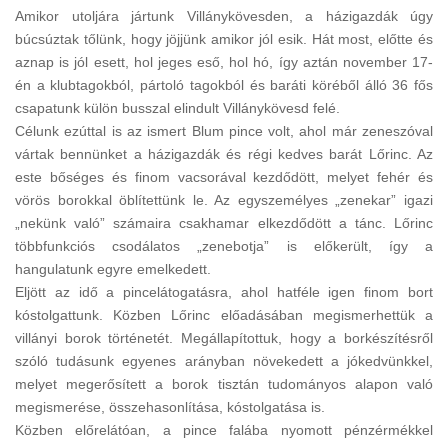
Amikor utoljára jártunk Villánykövesden, a házigazdák úgy
búcsúztak tőlünk, hogy jöjjünk amikor jól esik. Hát most, előtte és
aznap is jól esett, hol jeges eső, hol hó, így aztán november 17-
én a klubtagokból, pártoló tagokból és baráti köréből álló 36 fős
csapatunk külön busszal elindult Villánykövesd felé.
Célunk ezúttal is az ismert Blum pince volt, ahol már zeneszóval
vártak bennünket a házigazdák és régi kedves barát Lőrinc. Az
este bőséges és finom vacsorával kezdődött, melyet fehér és
vörös borokkal öblítettünk le. Az egyszemélyes „zenekar” igazi
„nekünk való” számaira csakhamar elkezdődött a tánc. Lőrinc
többfunkciós csodálatos „zenebotja” is előkerült, így a
hangulatunk egyre emelkedett.
Eljött az idő a pincelátogatásra, ahol hatféle igen finom bort
kóstolgattunk. Közben Lőrinc előadásában megismerhettük a
villányi borok történetét. Megállapítottuk, hogy a borkészítésről
szóló tudásunk egyenes arányban növekedett a jókedvünkkel,
melyet megerősített a borok tisztán tudományos alapon való
megismerése, összehasonlítása, kóstolgatása is.
Közben előrelátóan, a pince falába nyomott pénzérmékkel