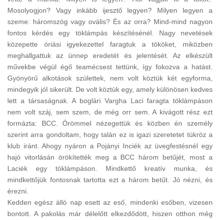
Mosolyogjon? Vagy inkább ijesztő legyen? Milyen legyen a
szeme: háromszög vagy ovális? És az orra? Mind-mind nagyon
fontos kérdés egy töklámpás készítésénél. Nagy nevetések
közepette óriási igyekezettel faragtuk a tököket, miközben
meghallgattuk az ünnep eredetét és jelentését. Az elkészült
művekbe végül égő teamécsest tettünk, így fokozva a hatást.
Gyönyörű alkotások születtek, nem volt köztük két egyforma,
mindegyik jól sikerült. De volt köztük egy, amely különösen kedves
lett a társaságnak. A boglári Vargha Laci faragta töklámpáson
nem volt száj, sem szem, de még orr sem. A kivágott rész ezt
formázta: BCC. Örömmel nézegettük és közben én személy
szerint arra gondoltam, hogy talán ez is igazi szeretetet tükröz a
klub iránt. Ahogy nyáron a Pojányi Inciék az üvegfestésnél egy
hajó vitorlásán örökítették meg a BCC három betűjét, most a
Laciék egy töklámpáson. Mindkettő kreatív munka, és
mindkettőjük fontosnak tartotta ezt a három betűt. Jó nézni, és
érezni.
Kedden egész álló nap esett az eső, mindenki esőben, vizesen
bontott. A pakolás már délelőtt elkezdődött, hiszen otthon még