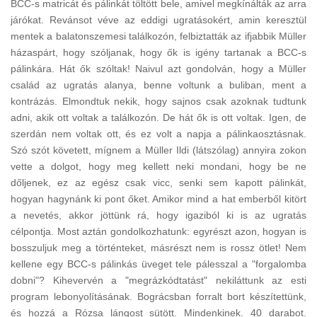
BCC-s matricát és pálinkát töltött bele, amivel megkínálták az arra
járókat. Revánsot véve az eddigi ugratásokért, amin keresztül
mentek a balatonszemesi találkozón, felbiztatták az ifjabbik Müller
házaspárt, hogy szóljanak, hogy ők is igény tartanak a BCC-s
pálinkára. Hát ők szóltak! Naivul azt gondolván, hogy a Müller
család az ugratás alanya, benne voltunk a buliban, ment a
kontrázás. Elmondtuk nekik, hogy sajnos csak azoknak tudtunk
adni, akik ott voltak a találkozón. De hát ők is ott voltak. Igen, de
szerdán nem voltak ott, és ez volt a napja a pálinkaosztásnak.
Szó szót követett, mígnem a Müller Ildi (látszólag) annyira zokon
vette a dolgot, hogy meg kellett neki mondani, hogy be ne
dőljenek, ez az egész csak vicc, senki sem kapott pálinkát,
hogyan hagynánk ki pont őket. Amikor mind a hat emberből kitört
a nevetés, akkor jöttünk rá, hogy igaziból ki is az ugratás
célpontja. Most aztán gondolkozhatunk: egyrészt azon, hogyan is
bosszuljuk meg a történteket, másrészt nem is rossz ötlet! Nem
kellene egy BCC-s pálinkás üveget tele pálesszal a "forgalomba
dobni"? Kihevervén a "megrázkódtatást" nekiláttunk az esti
program lebonyolításának. Bográcsban forralt bort készítettünk,
és hozzá a Rózsa lángost sütött. Mindenkinek. 40 darabot.