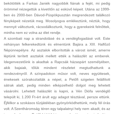
bekötötték a Farkas Janiék nagyobbik fiának a fejét, mi pedig
örömmel nézegettük a kivetítőn az esküvő képeit. Utána az 1999-
ben és 2000-ben Dávod-Püspökpusztán megrendezett találkozó
fényképeit nézetük meg. Mosolyogva emlékeztünk, néztük, hogy
mennyit változtunk, rácsodálkoztunk, hogy a gyerekeink felnőttek,
mintha nem ez volna az élet rendje.
A szombati nap a strandolásé és a vendégfogadásé volt. Este
néhányan felkerekedtünk és elmentünk Bajára a XIII. Halfőző
Népünnepélyre. Az asztalok elborították a várost ismét, amerre
léptünk terített asztalok mellett ették a halászlét az emberek.
Idegenvezetőink is akadtak a Rapcsák házaspárt személyében,
akik bajaiak, tőlük mindent részletet megtudhattunk a
rendezvényről. A színpadokon műsor volt, neves együttesek,
énekesek szórakoztatták a népet, a Petőfi szigeten felállított
sátrak alatt, pedig minden elképzelhető dolgot meg lehetett
vásárolni. Lehetett halászlét is kapni, a Vén Diófa vendéglő
települt ki, 1.200 Ft-ért árult egy adagot tésztával, persze ettünk.
Éjfélkor a szokásos tűzijátékban gyönyörködhettünk, mely fél órás
volt. A Szentháromság téren egy talpalatnyi hely nem akadt, és az