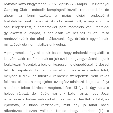
Nyitótalálkozó Nagyatádon, 2007. Április 27 - Május 1. A Baranyai
Camping Club a második kempingtalálkozóját rendezte idén, de
ahogy az lenni szokott a május elejei rendezvényt
Nyitótalálkozónak nevezzük. Az idő remek volt, a nap sütött, a
szél lengedezett, a hőmérséklet pont megfelelő volt. Péntektől
gyülekezett a csapat, s bár csak két hét telt el az utolsó
rendezvényünk óta ahol találkoztunk, úgy örültünk egymásnak,
minta évek óta nem találkoztunk volna.
A programokat úgy állítottuk össze, hogy mindenki megtalálja a
kedvére valót, de fontosnak tartjuk azt is, hogy egymással tudjunk
foglalkozni. A péntek a bejelentkezéssel, letelepedéssel, fürdéssel
telt. A csapatnak Kálmán Józsi állított össze egy autós totót,
melyben KRESZ és műszaki kérdések szerepeltek. Nem kevés
fejtörést okozott a megfejtése, az egész találkozó ideje alatt folyt
a totóban feltett kérdések megbeszélése. Ki így, ki úgy tudta a
helyes választ, de hétfőig várnunk kellett arra, hogy Józsi
ismertesse a helyes válaszokat. Igaz, miután leadtuk a totót, és
kijavította, a hibás kérdésekre, mint egy jó tanár bácsi
rákérdezett, hiszen valóban fontos, hogy ezekben (is) a