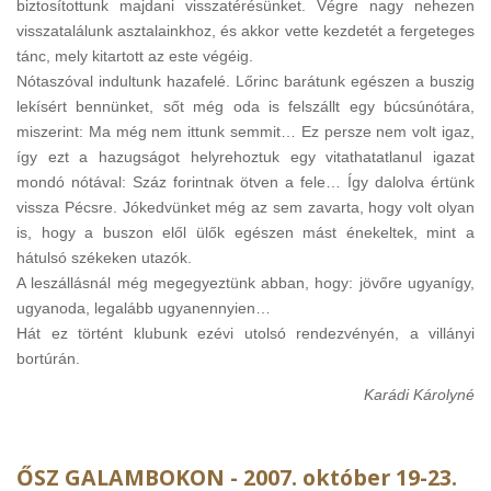
biztosítottunk majdani visszatérésünket. Végre nagy nehezen
visszatalálunk asztalainkhoz, és akkor vette kezdetét a fergeteges
tánc, mely kitartott az este végéig.
Nótaszóval indultunk hazafelé. Lőrinc barátunk egészen a buszig
lekísért bennünket, sőt még oda is felszállt egy búcsúnótára,
miszerint: Ma még nem ittunk semmit… Ez persze nem volt igaz,
így ezt a hazugságot helyrehoztuk egy vitathatatlanul igazat
mondó nótával: Száz forintnak ötven a fele… Így dalolva értünk
vissza Pécsre. Jókedvünket még az sem zavarta, hogy volt olyan
is, hogy a buszon elől ülők egészen mást énekeltek, mint a
hátulsó székeken utazók.
A leszállásnál még megegyeztünk abban, hogy: jövőre ugyanígy,
ugyanoda, legalább ugyanennyien…
Hát ez történt klubunk ezévi utolsó rendezvényén, a villányi
bortúrán.
Karádi Károlyné
ŐSZ GALAMBOKON - 2007. október 19-23.