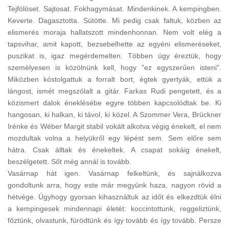
Tejfölöset. Sajtosat. Fokhagymásat. Mindenkinek. A kempingben.
Keverte. Dagasztotta. Sütötte. Mi pedig csak faltuk, közben az
elismerés moraja hallatszott mindenhonnan. Nem volt elég a
tapsvihar, amit kapott, bezsebelhette az egyéni elismeréseket,
puszikat is, igaz megérdemelten. Többen úgy éreztük, hogy
személyesen is közölnünk kell, hogy "ez egyszerűen isteni".
Miközben kóstolgattuk a forralt bort, égtek gyertyák, ettük a
lángost, ismét megszólalt a gitár. Farkas Rudi pengetett, és a
közismert dalok éneklésébe egyre többen kapcsolódtak be. Ki
hangosan, ki halkan, ki távol, ki közel. A Szommer Vera, Brückner
Irénke és Wéber Margit stabil vokált alkotva végig énekelt, el nem
mozdultak volna a helyükről egy lépést sem. Sem előre sem
hátra. Csak álltak és énekeltek. A csapat sokáig énekelt,
beszélgetett. Sőt még annál is tovább.
Vasárnap hát igen. Vasárnap felkeltünk, és sajnálkozva
gondoltunk arra, hogy este már megyünk haza, nagyon rövid a
hétvége. Úgyhogy gyorsan kihasználtuk az időt és elkezdtük élni
a kempingesek mindennapi életét: koccintottunk, reggeliztünk,
főztünk, olvastunk, fürödtünk és így tovább és így tovább. Persze