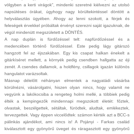
völgyben a kerti virágok", mindenki szeretné kiélvezni az utolsó
napsütéses órákat, úgyhogy nagy körültekintéssel döntött a
helyválasztás ügyében. Ahogy az lenni szokott, a férjek és
feleségek érvekkel próbáltak érvényt szerezni saját igazuknak, de
végül mindenütt megszületett a DÖNTÉS.
A nap duplán is fürdőzéssel telt: napfürdőzéssel és a
medencében történő fürdőzéssel. Este pedig lágy gitárszó
hangzott fel az éjszakában. Egy kis csapat halkan énekelt a
gitárkíséret mellett, a környék pedig csendben hallgatta az éji
zenét. A csendes dallamok, a holdfény, csillagok igazán különös
hangulatot varázsoltak.
Másnap délelőtt néhányan elmentek a nagyatádi vásárba
körülnézni, vásárolgatni, hiszen olyan nincs, hogy valamit ne
vegyünk a lakókocsiba a rengeteg holmi mellé, a többiek pedig
élték a kempingezők mindennapi megszokott életét: főztek,
olvastak, beszélgettek, sétáltak, fürödtek, aludtak, emlékeztek,
tervezgettek. Vagy éppen viccelődtek: számon kérték azt a BCC-s
pálinkás ajándékot, ami nincs is! A Pojányi - Farkas család
kiválasztott egy gyönyörű üveget és ráragasztott egy gyönyörű