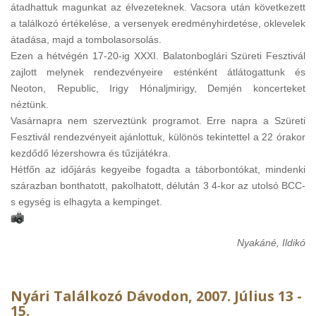
átadhattuk magunkat az élvezeteknek. Vacsora után következett
a találkozó értékelése, a versenyek eredményhirdetése, oklevelek
átadása, majd a tombolasorsolás.
Ezen a hétvégén 17-20-ig XXXI. Balatonboglári Szüreti Fesztivál
zajlott melynek rendezvényeire esténként átlátogattunk és
Neoton, Republic, Irigy Hónaljmirigy, Demjén koncerteket
néztünk.
Vasárnapra nem szerveztünk programot. Erre napra a Szüreti
Fesztivál rendezvényeit ajánlottuk, különös tekintettel a 22 órakor
kezdődő lézershowra és tűzijátékra.
Hétfőn az időjárás kegyeibe fogadta a táborbontókat, mindenki
szárazban bonthatott, pakolhatott, délután 3 4-kor az utolsó BCC-
s egység is elhagyta a kempinget.
Nyakáné, Ildikó
Nyári Találkozó Dávodon, 2007. Július 13 -
15.