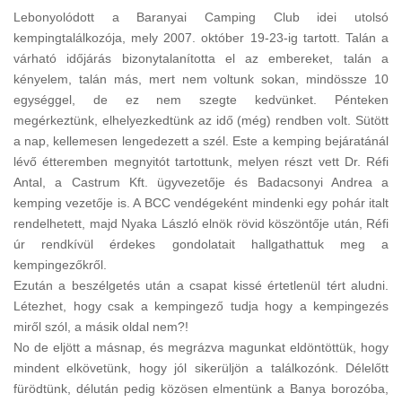
Lebonyolódott a Baranyai Camping Club idei utolsó
kempingtalálkozója, mely 2007. október 19-23-ig tartott. Talán a
várható időjárás bizonytalanította el az embereket, talán a
kényelem, talán más, mert nem voltunk sokan, mindössze 10
egységgel, de ez nem szegte kedvünket. Pénteken
megérkeztünk, elhelyezkedtünk az idő (még) rendben volt. Sütött
a nap, kellemesen lengedezett a szél. Este a kemping bejáratánál
lévő étteremben megnyitót tartottunk, melyen részt vett Dr. Réfi
Antal, a Castrum Kft. ügyvezetője és Badacsonyi Andrea a
kemping vezetője is. A BCC vendégeként mindenki egy pohár italt
rendelhetett, majd Nyaka László elnök rövid köszöntője után, Réfi
úr rendkívül érdekes gondolatait hallgathattuk meg a
kempingezőkről.
Ezután a beszélgetés után a csapat kissé értetlenül tért aludni.
Létezhet, hogy csak a kempingező tudja hogy a kempingezés
miről szól, a másik oldal nem?!
No de eljött a másnap, és megrázva magunkat eldöntöttük, hogy
mindent elkövetünk, hogy jól sikerüljön a találkozónk. Délelőtt
fürödtünk, délután pedig közösen elmentünk a Banya borozóba,