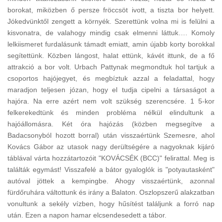
borokat, miközben ő persze fröccsöt ivott, a tiszta bor helyett.
Jókedvünktől zengett a környék. Szerettünk volna mi is felülni a
kisvonatra, de valahogy mindig csak elmenni láttuk…. Komoly
lelkiismeret furdalásunk támadt emiatt, amin újabb korty borokkal
segítettünk. Közben lángost, halat ettünk, kávét ittunk, de a fő
attrakció a bor volt. Urbach Pattynak megmondtuk hol tartjuk a
csoportos hajójegyet, és megbíztuk azzal a feladattal, hogy
maradjon teljesen józan, hogy el tudja cipelni a társaságot a
hajóra. Na erre azért nem volt szükség szerencsére. 1 5-kor
felkerekedtünk és minden probléma nélkül elindultunk a
hajóállomásra. Két óra hajózás (közben megsegítve a
Badacsonyból hozott borral) után visszaértünk Szemesre, ahol
Kovács Gábor az utasok nagy derültségére a nagyoknak kijáró
táblával várta hozzátartozóit "KOVÁCSÉK (BCC)" felirattal. Meg is
találták egymást! Visszafelé a bátor gyaloglók is "potyautasként"
autóval jöttek a kempingbe. Ahogy visszaértünk, azonnal
fürdőruhára váltottunk és irány a Balaton. Oszlopszerű alakzatban
vonultunk a sekély vízben, hogy hűsítést találjunk a forró nap
után. Ezen a napon hamar elcsendesedett a tábor.