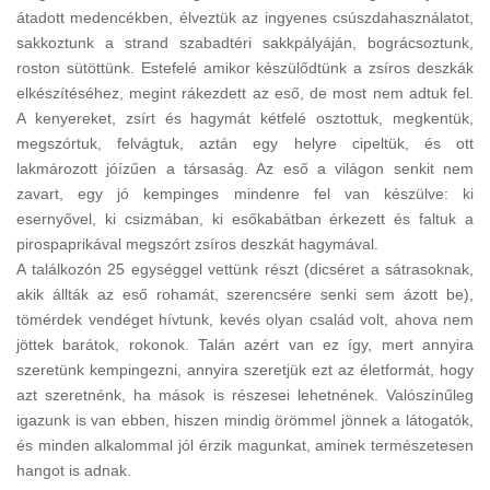
átadott medencékben, élveztük az ingyenes csúszdahasználatot,
sakkoztunk a strand szabadtéri sakkpályáján, bográcsoztunk,
roston sütöttünk. Estefelé amikor készülődtünk a zsíros deszkák
elkészítéséhez, megint rákezdett az eső, de most nem adtuk fel.
A kenyereket, zsírt és hagymát kétfelé osztottuk, megkentük,
megszórtuk, felvágtuk, aztán egy helyre cipeltük, és ott
lakmározott jóízűen a társaság. Az eső a világon senkit nem
zavart, egy jó kempinges mindenre fel van készülve: ki
esernyővel, ki csizmában, ki esőkabátban érkezett és faltuk a
pirospaprikával megszórt zsíros deszkát hagymával.
A találkozón 25 egységgel vettünk részt (dicséret a sátrasoknak,
akik állták az eső rohamát, szerencsére senki sem ázott be),
tömérdek vendéget hívtunk, kevés olyan család volt, ahova nem
jöttek barátok, rokonok. Talán azért van ez így, mert annyira
szeretünk kempingezni, annyira szeretjük ezt az életformát, hogy
azt szeretnénk, ha mások is részesei lehetnének. Valószínűleg
igazunk is van ebben, hiszen mindig örömmel jönnek a látogatók,
és minden alkalommal jól érzik magunkat, aminek természetesen
hangot is adnak.