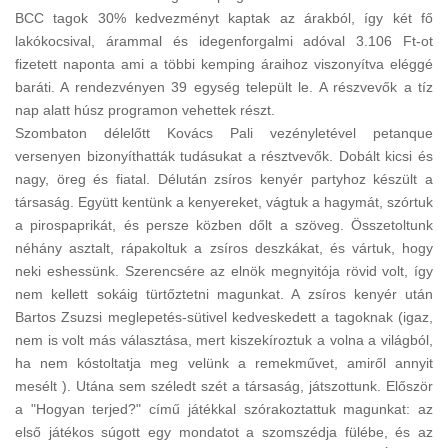
BCC tagok 30% kedvezményt kaptak az árakból, így két fő
lakókocsival, árammal és idegenforgalmi adóval 3.106 Ft-ot
fizetett naponta ami a többi kemping áraihoz viszonyítva eléggé
baráti. A rendezvényen 39 egység települt le. A részvevők a tíz
nap alatt húsz programon vehettek részt.
Szombaton délelőtt Kovács Pali vezényletével petanque
versenyen bizonyíthatták tudásukat a résztvevők. Dobált kicsi és
nagy, öreg és fiatal. Délután zsíros kenyér partyhoz készült a
társaság. Együtt kentünk a kenyereket, vágtuk a hagymát, szórtuk
a pirospaprikát, és persze közben dőlt a szöveg. Összetoltunk
néhány asztalt, rápakoltuk a zsíros deszkákat, és vártuk, hogy
neki eshessünk. Szerencsére az elnök megnyitója rövid volt, így
nem kellett sokáig türtőztetni magunkat. A zsíros kenyér után
Bartos Zsuzsi meglepetés-sütivel kedveskedett a tagoknak (igaz,
nem is volt más választása, mert kiszekíroztuk a volna a világból,
ha nem kóstoltatja meg velünk a remekművet, amiről annyit
mesélt ). Utána sem széledt szét a társaság, játszottunk. Először
a "Hogyan terjed?" című játékkal szórakoztattuk magunkat: az
első játékos súgott egy mondatot a szomszédja fülébe, és az