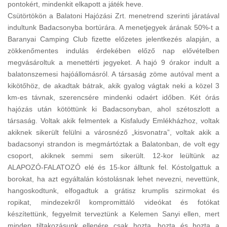
pontokért, mindenkit elkapott a játék heve.
Csütörtökön a Balatoni Hajózási Zrt. menetrend szerinti járatával
indultunk Badacsonyba bortúrára. A menetjegyek árának 50%-t a
Baranyai Camping Club fizette előzetes jelentkezés alapján, a
zökkenőmentes indulás érdekében előző nap elővételben
megvásároltuk a menettérti jegyeket. A hajó 9 órakor indult a
balatonszemesi hajóállomásról. A társaság zöme autóval ment a
kikötőhöz, de akadtak bátrak, akik gyalog vágtak neki a közel 3
km-es távnak, szerencsére mindenki odaért időben. Két órás
hajózás után kötöttünk ki Badacsonyban, ahol szétoszlott a
társaság. Voltak akik felmentek a Kisfaludy Emlékházhoz, voltak
akiknek sikerült felülni a városnéző „kisvonatra”, voltak akik a
badacsonyi strandon is megmártóztak a Balatonban, de volt egy
csoport, akiknek semmi sem sikerült. 12-kor leültünk az
ALAPOZÓ-FALATOZÓ elé és 15-kor álltunk fel. Kóstolgattuk a
borokat, ha azt egyáltalán kóstolásnak lehet nevezni, nevettünk,
hangoskodtunk, elfogadtuk a grátisz krumplis szirmokat és
ropikat, mindezekről kompromittáló videókat és fotókat
készítettünk, fegyelmit terveztünk a Kelemen Sanyi ellen, mert
minden tiltakozásunk ellenére csak hozta, hozta és hozta a