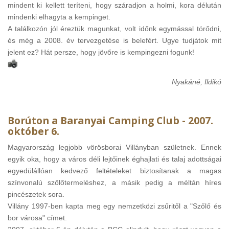
mindent ki kellett teríteni, hogy száradjon a holmi, kora délután
mindenki elhagyta a kempinget.
A találkozón jól éreztük magunkat, volt időnk egymással törődni,
és még a 2008. év tervezgetése is belefért. Ugye tudjátok mit
jelent ez? Hát persze, hogy jövőre is kempingezni fogunk!
Nyakáné, Ildikó
Borúton a Baranyai Camping Club - 2007.
október 6.
Magyarország legjobb vörösborai Villányban születnek. Ennek
egyik oka, hogy a város déli lejtőinek éghajlati és talaj adottságai
egyedülállóan kedvező feltételeket biztosítanak a magas
színvonalú szőlőtermeléshez, a másik pedig a méltán híres
pincészetek sora.
Villány 1997-ben kapta meg egy nemzetközi zsűritől a "Szőlő és
bor városa" címet.