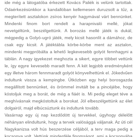
ide még a látogatóba érkezett Kovács Paliék is velünk tartottak.
Odaérkezésünkkor a kandallóban kellemesen duruzsolt a tűz, a
megterített asztalokon zsíros kenyér hagymával várt bennünket.
Mindenki finom bort rendelt a harapnivaló mellé, jókat
nevetgéltünk, beszélgettünk. A borozás mellé játék is dukál,
mégpedig a Golyó-ugró játék, mely kicsit hasonlít a dámához, de
csak egy kicsit. A játéktábla körbe-körbe ment az asztalon,
mindenki megpróbálta a lehető legkevesebb golyót fennhagyni a
táblán. A nagy igyekezet meghozta a sikert, egyre többet vettünk
le, így egyre kevesebb maradt fenn. A két legjobb eredményként
egy illetve három fennmaradt golyót könyvelhettünk el. Jókedvűen
indultunk vissza a kempingbe. Útközben egy helyi borosgazda
megállított bennünket, és örömmel invitált be a pincéjébe, hogy
kóstoljuk meg a borát, de még a fiáét is. Mi pedig eleget téve a
meghívásnak megkóstoltuk a borokat. Jól elbeszélgettünk az élet
dolgairól, majd elbúcsúztunk és indultunk tovább.
Vasárnap egy új nap kezdődött új tervekkel, úgyhogy délelőtt
néhányan elindultunk, hogy a tervek valósággá váljanak. Az úti cél
Nagykanizsa volt hús beszerzése céljából, a terv maga pedig a
kocsonya volt. Vettünk mindenféle finomságot, ami a kocsonyába