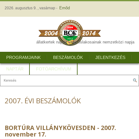
Emõd
2026. augusztus 9. , vasárnap -
állatkertek napja, világ őslakosainak nemzetközi napja
PROGRAMJAINK
BESZÁMOLÓK
JELENTKEZÉS
NAPTÁR
FOTÓARCHÍVUM
2007. ÉVI BESZÁMOLÓK
BORTÚRA VILLÁNYKÖVESDEN - 2007.
november 17.