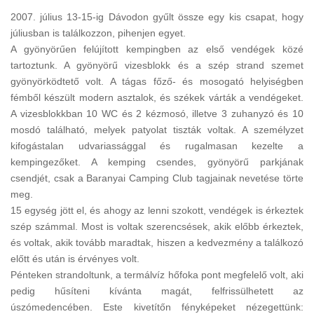
2007. július 13-15-ig Dávodon gyűlt össze egy kis csapat, hogy
júliusban is találkozzon, pihenjen egyet.
A gyönyörűen felújított kempingben az első vendégek közé
tartoztunk. A gyönyörű vizesblokk és a szép strand szemet
gyönyörködtető volt. A tágas főző- és mosogató helyiségben
fémből készült modern asztalok, és székek várták a vendégeket.
A vizesblokkban 10 WC és 2 kézmosó, illetve 3 zuhanyzó és 10
mosdó található, melyek patyolat tiszták voltak. A személyzet
kifogástalan udvariassággal és rugalmasan kezelte a
kempingezőket. A kemping csendes, gyönyörű parkjának
csendjét, csak a Baranyai Camping Club tagjainak nevetése törte
meg.
15 egység jött el, és ahogy az lenni szokott, vendégek is érkeztek
szép számmal. Most is voltak szerencsések, akik előbb érkeztek,
és voltak, akik tovább maradtak, hiszen a kedvezmény a találkozó
előtt és után is érvényes volt.
Pénteken strandoltunk, a termálvíz hőfoka pont megfelelő volt, aki
pedig hűsíteni kívánta magát, felfrissülhetett az
úszómedencében. Este kivetítőn fényképeket nézegettünk: